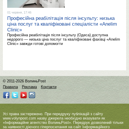
01 червня, 17:46
Професійна реабілітація після інсульту: низька
ціна послуг та кваліфіковані спеціалісти «Anelim
Clinic»
Професійна реабілітація після інсульту (Одеса) доступна
недорого — низька ціна послуг та кваліфіковані фахівці «Anelim
Clinic» завжди готові допомогти
© 2011-2026 ВолиньPost
Правила
Реклама
Контакти
Усі права застережено. При передруку публікацій з сайту
www.volynpost.com
назву джерела необхідно вказувати як
«Інформаційне агентство ВолиньPost». Передрук дозволений тільки
за наявності діючого гіперпосилання на сайт Інформаційного