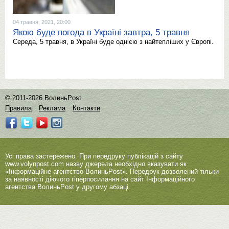
04 травня, 2021, 20:00
Якою буде погода в Україні завтра, 5 травня
Середа, 5 травня, в Україні буде однією з найтепліших у Європі.
© 2011-2026 ВолиньPost
Правила
Реклама
Контакти
Усі права застережено. При передруку публікацій з сайту
www.volynpost.com
назву джерела необхідно вказувати як
«Інформаційне агентство ВолиньPost». Передрук дозволений тільки
за наявності діючого гіперпосилання на сайт Інформаційного
агентства ВолиньPost у другому абзаці.