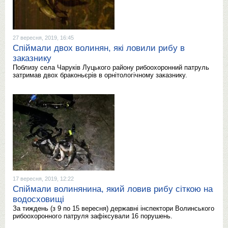
27 вересня, 2019, 16:45
Спіймали двох волинян, які ловили рибу в
заказнику
Поблизу села Чаруків Луцького району рибоохоронний патруль
затримав двох браконьєрів в орнітологічному заказнику.
17 вересня, 2019, 12:22
Спіймали волинянина, який ловив рибу сіткою на
водосховищі
За тиждень (з 9 по 15 вересня) державні інспектори Волинського
рибоохоронного патруля зафіксували 16 порушень.