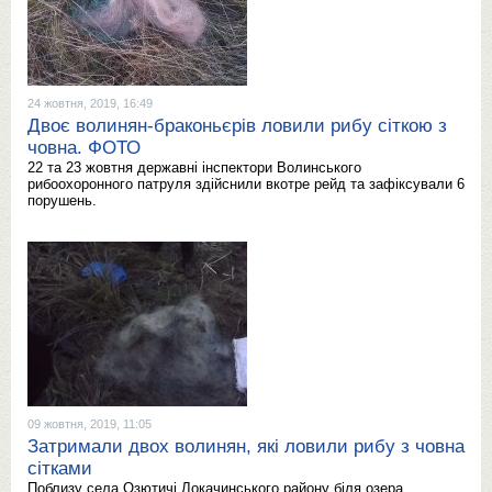
24 жовтня, 2019, 16:49
Двоє волинян-браконьєрів ловили рибу сіткою з
човна. ФОТО
22 та 23 жовтня державні інспектори Волинського
рибоохоронного патруля здійснили вкотре рейд та зафіксували 6
порушень.
09 жовтня, 2019, 11:05
Затримали двох волинян, які ловили рибу з човна
сітками
Поблизу села Озютичі Локачинського району біля озера