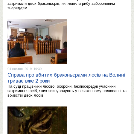
затримали двох браконьєрів, які ловили рибу забороненим
знаряддям.
04 жовтня, 2019, 19:30
Справа про вбитих браконьєрами лосів на Волині
триває вже 2 роки
На суді працівники лісової охорони, безпосередні учасники
затримання осіб, яких звинувачують у незаконному полюванні та
вбивстві двох лосів.