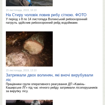
15 листопада, 2019, 16:10
На Стиру чоловік ловив рибу сіткою. ФОТО
У період з 8 по 14 листопада Волинський рибоохоронний
патруль здійснив рибоохоронний рейд водоймами.
15 листопада, 2019, 13:10
Затримали двох волинян, які вночі вирубували
ліс
Працівники групи оперативного реагування ДП «Камінь-
Каширське ЛГ» під час нічного рейду затримали лісопорушників
за вирубку лісу.