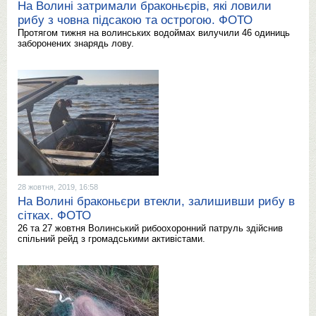
На Волині затримали браконьєрів, які ловили
рибу з човна підсакою та острогою. ФОТО
Протягом тижня на волинських водоймах вилучили 46 одиниць
заборонених знарядь лову.
28 жовтня, 2019, 16:58
На Волині браконьєри втекли, залишивши рибу в
сітках. ФОТО
26 та 27 жовтня Волинський рибоохоронний патруль здійснив
спільний рейд з громадськими активістами.