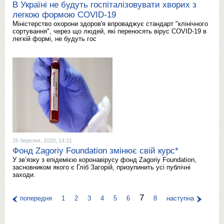
В Україні не будуть госпіталізовувати хворих з
легкою формою COVID-19
Міністерство охорони здоров'я впроваджує стандарт "клінічного
сортування", через що людей, які переносять вірус COVID-19 в
легкій формі, не будуть гос
26 березня, 2020, 14:31
Фонд Zagoriy Foundation змінює свій курс*
У зв’язку з епідемією коронавірусу фонд Zagoriy Foundation,
засновником якого є Гліб Загорій, призупинить усі публічні
заходи.
7
попередня
1
2
3
4
5
6
8
наступна