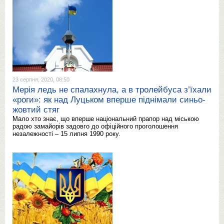
23 серпня, 2020, 08:50
Мерія ледь не спалахнула, а в тролейбуса з’їхали
«роги»: як над Луцьком вперше піднімали синьо-
жовтий стяг
Мало хто знає, що вперше національний прапор над міською
радою замайорів задовго до офіційного проголошення
незалежності – 15 липня 1990 року.