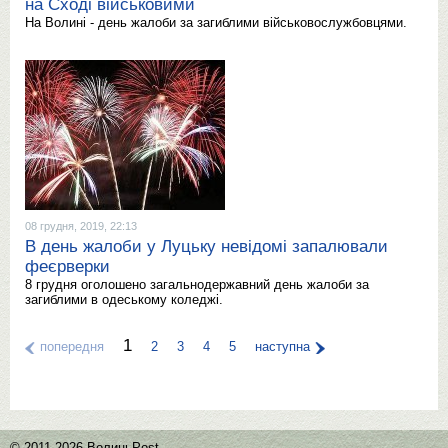
на Сході військовими
На Волині - день жалоби за загиблими військовослужбовцями.
08 грудня, 2019, 22:13
В день жалоби у Луцьку невідомі запалювали
феєрверки
8 грудня оголошено загальнодержавний день жалоби за
загиблими в одеському коледжі.
1
попередня
2
3
4
5
наступна
© 2011-2026 ВолиньPost