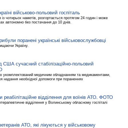
аїні військово-польовий госпіталь
 із чотирьох наметів, розгортається протягом 24 годин і може
ах автономно без постачання до 10 днів.
ибули поранені українські військовослужбовці
хищаючи Україну.
д США сучасний стабілізаційно-польовий
О
тю укомплектований медичним обладнанням та медикаментами,
ля надання необхідної допомоги при пораненнях
и реабілітаційне відділення для воїнів АТО. ФОТО
отерапевтичне відділення у Волинському обласному госпіталі
ветеранів АТО, які лікуються у військовому