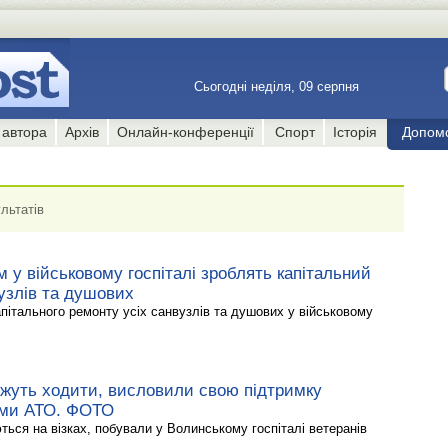
Сьогодні неділя, 09 серпня
 автора
Архів
Онлайн-конференції
Спорт
Історія
Допом
льтатів
 у військовому госпіталі зроблять капітальний
узлів та душових
апітального ремонту усіх санвузлів та душових у військовому
ожуть ходити, висловили свою підтримку
ями АТО. ФОТО
ться на візках, побували у Волинському госпіталі ветеранів