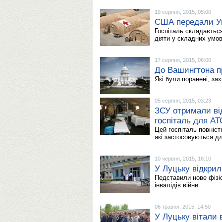
19 серпня, 2015, 05:00
США передали Укр
Госпіталь складається
діяти у складних умов
17 серпня, 2015, 06:00
До Вашингтона пр
Які були поранені, за
05 серпня, 2015, 03:23
ЗСУ отримали ві
госпіталь для АТ
Цей госпіталь повніс
які застосовуються д
10 червня, 2015, 16:10
У Луцьку відкрил
Педставили нове фізі
інвалідів війни.
06 травня, 2015, 14:50
У Луцьку вітали 