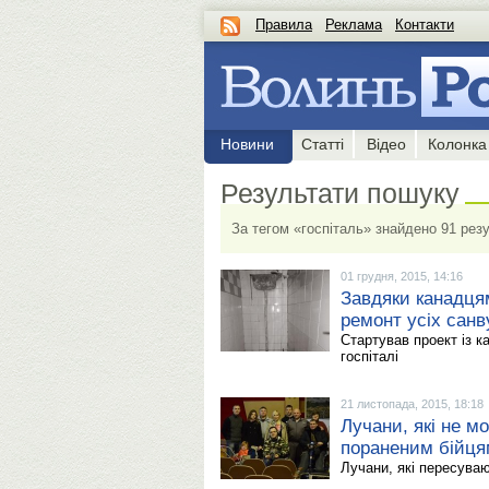
Правила
Реклама
Контакти
Новини
Статті
Відео
Колонка
Результати пошуку
За тегом «госпіталь» знайдено 91 резу
01 грудня, 2015, 14:16
Завдяки канадцям
ремонт усіх санв
Стартував проект із к
госпіталі
21 листопада, 2015, 18:18
Лучани, які не м
пораненим бійц
Лучани, які пересуваю