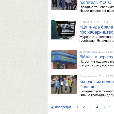
госпіталі. ФОТО
Гвоздика та невеличка
вітали поранених вій
19 грудня, 2014, 16:53
«Ця гнида брала 
про хабарництво 
Журналісти телеканалу
госпіталю. Як виявило
26 листопада, 2014, 13:58
Бійців та пересе
На Волині надають ме
Сходу за рахунок внут
17 листопада, 2014, 18:05
Ковельські воло
Польщі
Складна суспільно-пол
більше громадян долу
попередня
1
2
3
4
5
6