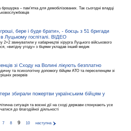
 брошурка – пам’ятка для демобілізованих. Так сьогодні владці
ськовослужбовців
гроші, бере і буде брати», - боєць з 51 бригади
в Луцькому госпіталі. ВІДЕО
 2+2 звинуватили у хабарництві хірурга Луцького військового
ся, «вигідну угоду» з біцями укладав інший медик
ленців зі Сходу на Волині лікують безплатно
дичну та психологічну допомогу бійцям АТО та переселенцям зі
рішніх резервів
нтери збирали пожертви українським бійцям у
ітична ситуація та воєнні дії на сході держави спонукають усе
чатися до благодійної діяльності
9
7
8
10
наступна