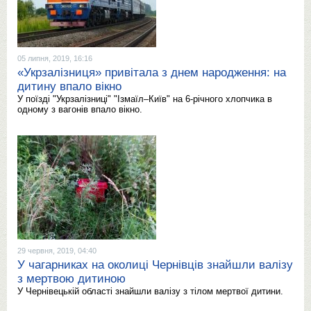
05 липня, 2019, 16:16
«Укрзалізниця» привітала з днем народження: на
дитину впало вікно
У поїзді "Укрзалізниці" "Ізмаїл–Київ" на 6-річного хлопчика в
одному з вагонів впало вікно.
29 червня, 2019, 04:40
У чагарниках на околиці Чернівців знайшли валізу
з мертвою дитиною
У Чернівецькій області знайшли валізу з тілом мертвої дитини.