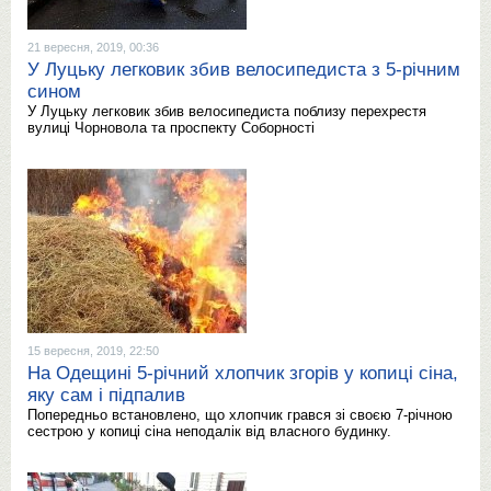
21 вересня, 2019, 00:36
У Луцьку легковик збив велосипедиста з 5-річним
сином
У Луцьку легковик збив велосипедиста поблизу перехрестя
вулиці Чорновола та проспекту Соборності
15 вересня, 2019, 22:50
На Одещині 5-річний хлопчик згорів у копиці сіна,
яку сам і підпалив
Попередньо встановлено, що хлопчик грався зі своєю 7-річною
сестрою у копиці сіна неподалік від власного будинку.