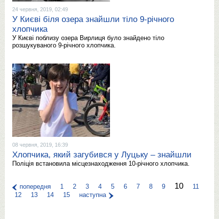
24 червня, 2019, 02:49
У Києві біля озера знайшли тіло 9-річного
хлопчика
У Києві поблизу озера Вирлиця було знайдено тіло
розшукуваного 9-річного хлопчика.
08 червня, 2019, 16:39
Хлопчика, який загубився у Луцьку – знайшли
Поліція встановила місцезнаходження 10-річного хлопчика.
10
попередня
1
2
3
4
5
6
7
8
9
11
12
13
14
15
наступна