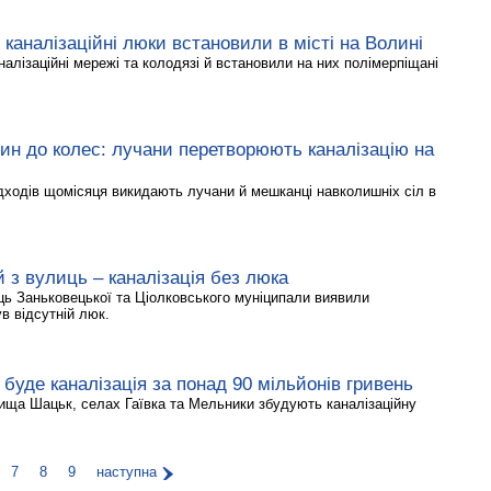
 каналізаційні люки встановили в місті на Волині
алізаційні мережі та колодязі й встановили на них полімерпіщані
ин до колес: лучани перетворюють каналізацію на
ідходів щомісяця викидають лучани й мешканці навколишніх сіл в
й з вулиць – каналізація без люка
иць Заньковецької та Ціолковського муніципали виявили
ув відсутній люк.
буде каналізація за понад 90 мільйонів гривень
лища Шацьк, селах Гаївка та Мельники збудують каналізаційну
7
8
9
наступна