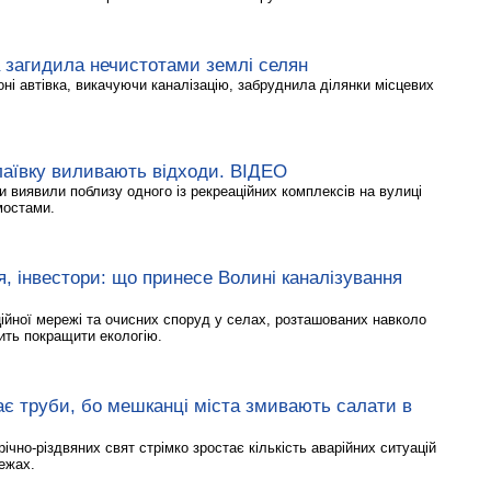
 загидила нечистотами землі селян
ні автівка, викачуючи каналізацію, забруднила ділянки місцевих
лаївку виливають відходи. ВІДЕО
и виявили поблизу одного із рекреаційних комплексів на вулиці
мостами.
’я, інвестори: що принесе Волині каналізування
ційної мережі та очисних споруд у селах, розташованих навколо
ить покращити екологію.
ає труби, бо мешканці міста змивають салати в
річно-різдвяних свят стрімко зростає кількість аварійних ситуацій
ежах.