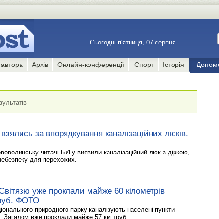
Сьогодні п'ятниця, 07 серпня
 автора
Архів
Онлайн-конференції
Спорт
Історія
Допом
зультатів
і взялись за впорядкування каналізаційних люків.
ововолинську читачі БУГу виявили каналізаційний люк з діркою,
небезпеку для перехожих.
Світязю уже проклали майже 60 кілометрів
труб. ФОТО
іонального природного парку каналізують населені пункти
ь. Загалом вже проклали майже 57 км труб.