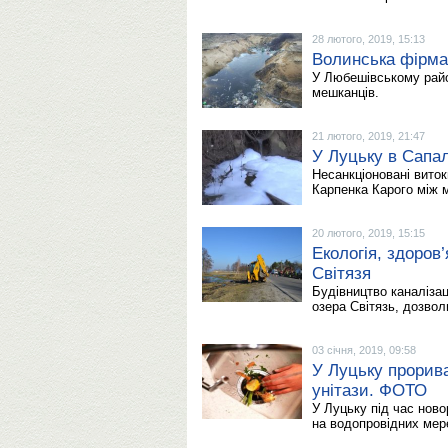
28 лютого, 2019, 15:13
Волинська фірма
У Любешівському райо
мешканців.
21 лютого, 2019, 21:47
У Луцьку в Сапа
Несанкціоновані виток
Карпенка Карого між 
20 лютого, 2019, 15:15
Екологія, здоров
Світязя
Будівництво каналіза
озера Світязь, дозвол
03 січня, 2019, 09:58
У Луцьку прорив
унітази. ФОТО
У Луцьку під час ново
на водопровідних мер