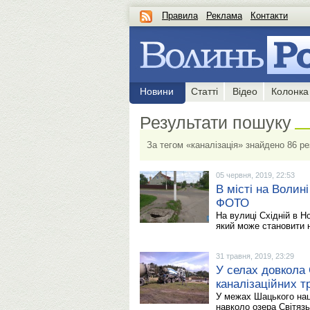
Правила
Реклама
Контакти
Новини
Статті
Відео
Колонка
Результати пошуку
За тегом «каналізація» знайдено 86 ре
05 червня, 2019, 22:53
В місті на Волин
ФОТО
На вулиці Східній в Н
який може становити 
31 травня, 2019, 23:29
У селах довкола 
каналізаційних 
У межах Шацького нац
навколо озера Світяз