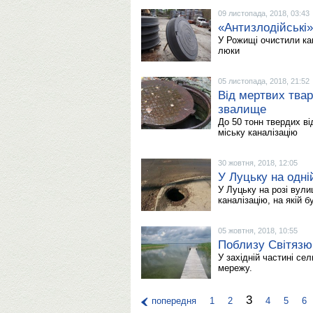
09 листопада, 2018, 03:43
«Антизлодійські»
У Рожищі очистили кан
люки
05 листопада, 2018, 21:52
Від мертвих твар
звалище
До 50 тонн твердих в
міську каналізацію
30 жовтня, 2018, 12:05
У Луцьку на одні
У Луцьку на розі вул
каналізацію, на якій б
05 жовтня, 2018, 10:55
Поблизу Світязю 
У західній частині се
мережу.
3
попередня
1
2
4
5
6