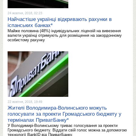
24 жовтня, 2018, 02:23
Найчастіше українці відкривають рахунки в
іспанських банках*
Майже половина (48%) індивідуальних ліцензій на вивезення
валюти українці отримують для розміщення на закордонному
особистому рахунку
22 жовтня, 2018, 19:49
Жителі Володимира-Волинського можуть
голосувати за проекти Громадського бюджету у
терміналах ПриватБанку*
У Володимирі-Волинському триває голосування за проекти
Громадського бюджету. Віддати свій голос можна за допомогою
технології BankID від ПриватБанку.