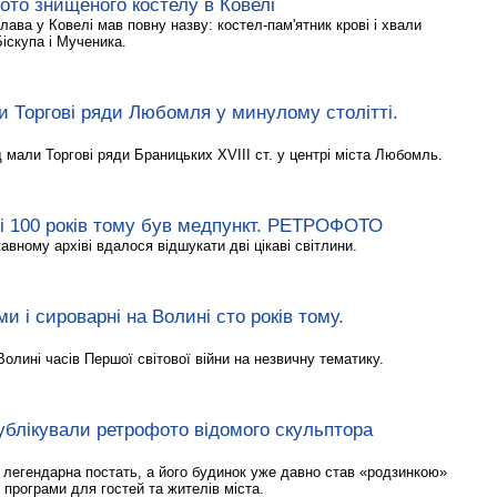
ото знищеного костелу в Ковелі
лава у Ковелі мав повну назву: костел-пам'ятник крові і хвали
Біскупа і Мученика.
и Торгові ряди Любомля у минулому столітті.
 мали Торгові ряди Браницьких XVIII ст. у центрі міста Любомль.
ні 100 років тому був медпункт. РЕТРОФОТО
вному архіві вдалося відшукати дві цікаві світлини.
 і сироварні на Волині сто років тому.
олині часів Першої світової війни на незвичну тематику.
публікували ретрофото відомого скульптора
 легендарна постать, а його будинок уже давно став «родзинкою»
ї програми для гостей та жителів міста.