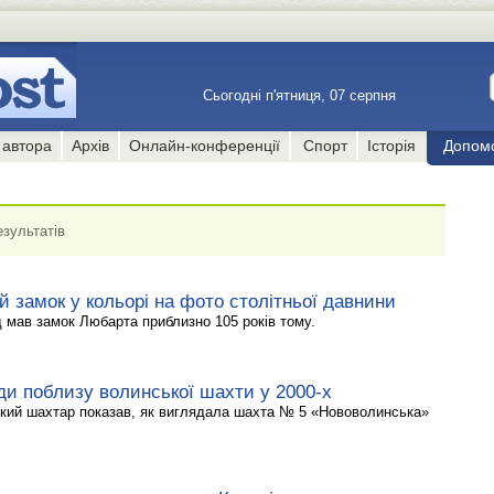
Сьогодні п'ятниця, 07 серпня
 автора
Архів
Онлайн-конференції
Спорт
Історія
Допом
зультатів
 замок у кольорі на фото столітньої давнини
д мав замок Любарта приблизно 105 років тому.
ди поблизу волинської шахти у 2000-х
кий шахтар показав, як виглядала шахта № 5 «Нововолинська»