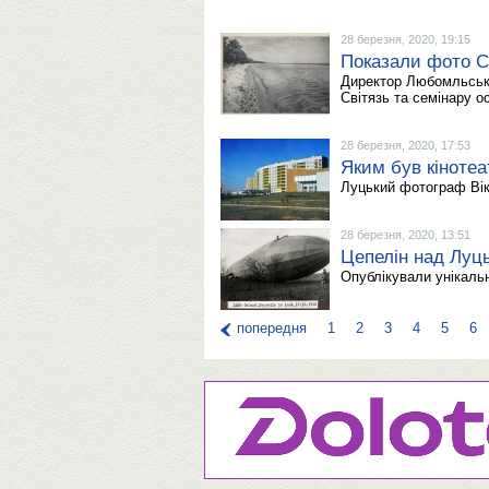
28 березня, 2020, 19:15
Показали фото С
Директор Любомльсько
Світязь та семінару ос
28 березня, 2020, 17:53
Яким був кіноте
Луцький фотограф Вікт
28 березня, 2020, 13:51
Цепелін над Луц
Опублікували унікаль
попередня
1
2
3
4
5
6