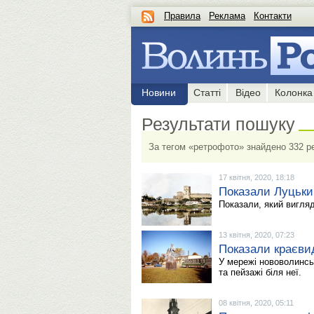
Правила
Реклама
Контакти
Новини
Статті
Відео
Колонка
Результати пошуку
За тегом «ретрофото» знайдено 332 ре
17 квітня, 2020, 18:18
Показали Луцький
Показали, який вигля
13 квітня, 2020, 07:23
Показали краєви
У мережі нововолинсь
та пейзажі біля неї.
08 квітня, 2020, 05:11