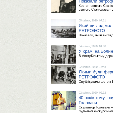
Показали ретроф
Костел святого Станіс
святого Станіслава - 
05 квітня, 2020, 07:21
Який вигляд мал
РЕТРОФОТО
Показали, який вигляд
04 квітня, 2020, 04:08
У храмі на Воли
В Австрійському держа
02 квітня, 2020, 17:48
Якими були ферми
РЕТРОФОТО
Опублікували фото з В
02 квітня, 2020, 02:12
40 років тому: о
Голованя
Скульптор Головань –
будь-якої екскурсійно