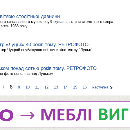
вітязю столітньої давнини
го краєзнавчого музею опублікував світлини столітнього озера
вітян 1938 року.
атр «Луцьк» 40 років тому. РЕТРОФОТО
ор Чухрай опублікував світлини кінотеатру "Луцьк".
ьком понад сотню років тому. РЕТРОФОТО
не фото цепеліна над Луцьком.
8
7
9
10
11
12
13
14
15
16
наступна