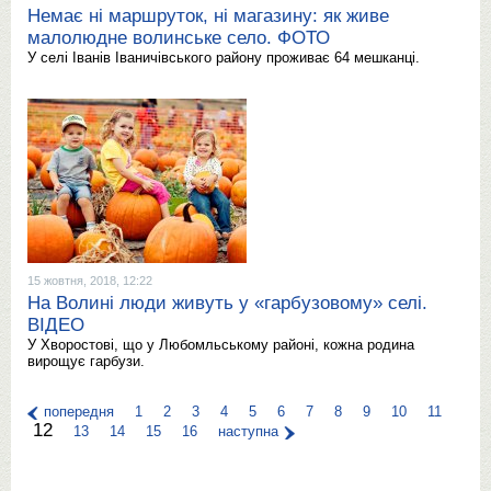
Немає ні маршруток, ні магазину: як живе
малолюдне волинське село. ФОТО
У селі Іванів Іваничівського району проживає 64 мешканці.
15 жовтня, 2018, 12:22
На Волині люди живуть у «гарбузовому» селі.
ВІДЕО
У Хворостові, що у Любомльському районі, кожна родина
вирощує гарбузи.
попередня
1
2
3
4
5
6
7
8
9
10
11
12
13
14
15
16
наступна