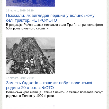
18 лютого, 2019, 06:19
Показали, як виглядав перший у волинському
селі трактор. РЕТРОФОТО
В редакцію Район.Шацьк жителька села Прип'ять принесла фото
50-х років минулого століття.
17 лютого, 2019, 21:39
Замість ґаджетів – кошики: побут волинської
родини 20-х років. ФОТО
Волинська краєзнавиця Тетяна Яцечко-Блаженко показала побут
родини на Поліссі у 1920-ті роки.