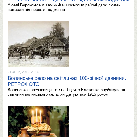
У селі Ворокомле у Камінь-Каширському районі двоє людей
померли від переохолодження
21 січня, 2019, 21:32
Волинське село на світлинах 100-річної давнини.
РЕТРОФОТО
Волинська краєзнавиця Тетяна Яцечко-Блаженко опублікувала
світлини волинського села, які датуються 1916 роком.