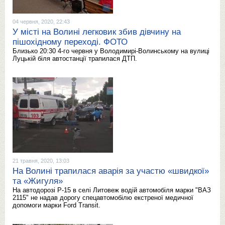
04 червня, 2020, 22:43
У місті на Волині легковик збив дівчину на
пішохідному переході. ФОТО
Близько 20:30 4-го червня у Володимирі-Волинському на вулиці
Луцькій біля автостанції трапилася ДТП.
21 травня, 2020, 13:03
На Волині трапилася аварія за участю «швидкої»
та «Жигуля»
На автодорозі Р-15 в селі Литовеж водій автомобіля марки "ВАЗ
2115" не надав дорогу спецавтомобілю екстреної медичної
допомоги марки Ford Transit.