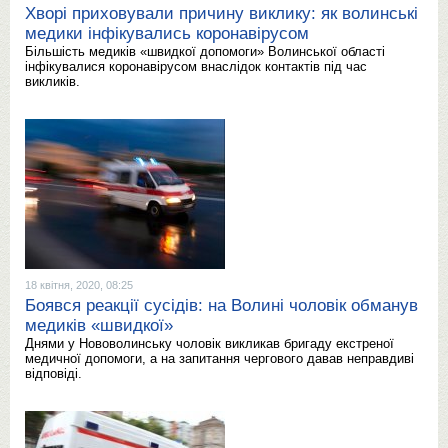
Хворі приховували причину виклику: як волинські
медики інфікувались коронавірусом
Більшість медиків «швидкої допомоги» Волинської області
інфікувалися коронавірусом внаслідок контактів під час
викликів.
18 квітня, 2020, 08:25
Боявся реакції сусідів: на Волині чоловік обманув
медиків «швидкої»
Днями у Нововолинську чоловік викликав бригаду екстреної
медичної допомоги, а на запитання чергового давав неправдиві
відповіді.