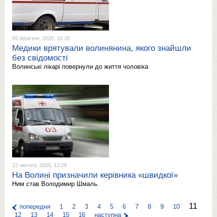
05 березня, 2020, 10:26
Медики врятували волинянина, якого знайшли
без свідомості
Волинські лікарі повернули до життя чоловіка
12 лютого, 2020, 13:28
На Волині призначили керівника «швидкої»
Ним став Володимир Шмаль.
11
попередня
1
2
3
4
5
6
7
8
9
10
12
13
14
15
16
наступна