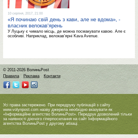
10 серпня, 2017, 21:00
«Я починаю свій день з кави, але не вдома», -
власник велокав’ярень
У Луцьку є чимало місць, де можна посмакувати кавою. Але є
особливі. Наприклад, велокав’ярні Kava Avenue.
© 2011-2026 ВолиньPost
Правила
Реклама
Контакти
Усі права застережено. При передруку публікацій з сайту
www.volynpost.com
назву джерела необхідно вказувати як
«Інформаційне агентство ВолиньPost». Передрук дозволений тільки
за наявності діючого гіперпосилання на сайт Інформаційного
агентства ВолиньPost у другому абзаці.