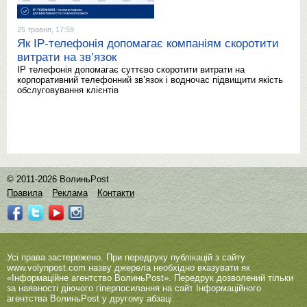
25 травня, 17:59
Як IP-телефонія допомагає компаніям скоротити
витрати на зв’язок
IP телефонія допомагає суттєво скоротити витрати на
корпоративний телефонний зв’язок і водночас підвищити якість
обслуговування клієнтів
© 2011-2026 ВолиньPost
Правила
Реклама
Контакти
Усі права застережено. При передруку публікацій з сайту
www.volynpost.com
назву джерела необхідно вказувати як
«Інформаційне агентство ВолиньPost». Передрук дозволений тільки
за наявності діючого гіперпосилання на сайт Інформаційного
агентства ВолиньPost у другому абзаці.