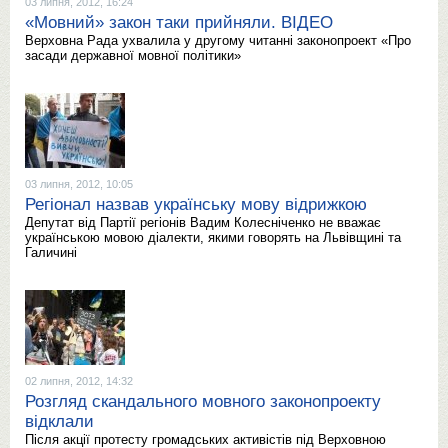
03 липня, 2012, 16:24
«Мовний» закон таки прийняли. ВІДЕО
Верховна Рада ухвалила у другому читанні законопроект «Про
засади державної мовної політики»
03 липня, 2012, 10:05
Регіонал назвав українську мову відрижкою
Депутат від Партії регіонів Вадим Колесніченко не вважає
українською мовою діалекти, якими говорять на Львівщині та
Галичині
02 липня, 2012, 14:32
Розгляд скандального мовного законопроекту
відклали
Після акції протесту громадських активістів під Верховною