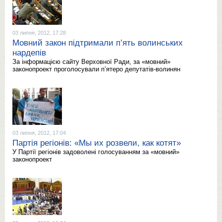
03 липня, 2012, 17:28
Мовний закон підтримали п’ять волинських
нардепів
За інформацією сайту Верховної Ради, за «мовний»
законопроект проголосували п’ятеро депутатів-волинян
03 липня, 2012, 17:04
Партія регіонів: «Мы их розвели, как котят»
У Партії регіонів задоволені голосуванням за «мовний»
законопроект