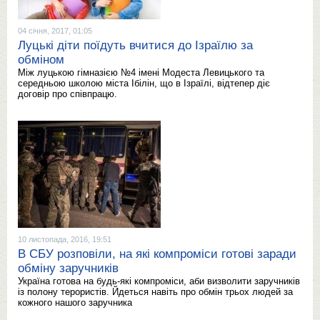
04 січня, 2017, 01:05
Луцькі діти поїдуть вчитися до Ізраїлю за
обміном
Між луцькою гімназією №4 імені Модеста Левицького та
середньою школою міста Ібілін, що в Ізраїлі, відтепер діє
договір про співпрацю.
10 листопада, 2016, 19:51
В СБУ розповіли, на які компроміси готові заради
обміну заручників
Україна готова на будь-які компроміси, аби визволити заручників
із полону терористів. Йдеться навіть про обмін трьох людей за
кожного нашого заручника