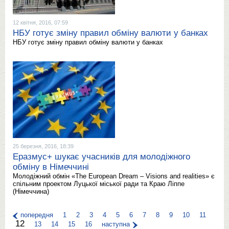
12 квітня, 2016, 07:59
НБУ готує зміну правил обміну валюти у банках
НБУ готує зміну правил обміну валюти у банках
25 березня, 2016, 18:39
Еразмус+ шукає учасників для молодіжного
обміну в Німеччині
Молодіжний обмін «The European Dream – Visions and realities» є
спільним проектом Луцької міської ради та Краю Ліппе
(Німеччина)
попередня
1
2
3
4
5
6
7
8
9
10
11
12
13
14
15
16
наступна