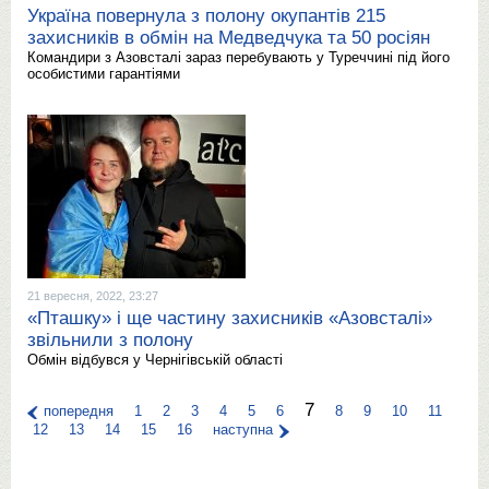
Україна повернула з полону окупантів 215
захисників в обмін на Медведчука та 50 росіян
Командири з Азовсталі зараз перебувають у Туреччині під його
особистими гарантіями
21 вересня, 2022, 23:27
«Пташку» і ще частину захисників «Азовсталі»
звільнили з полону
Обмін відбувся у Чернігівській області
7
попередня
1
2
3
4
5
6
8
9
10
11
12
13
14
15
16
наступна