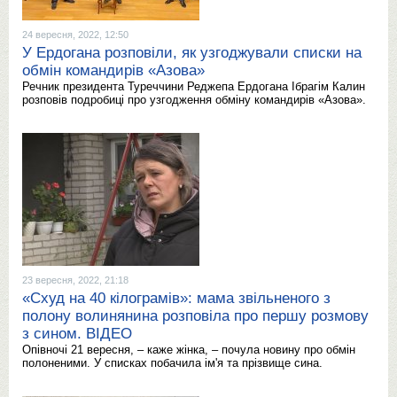
24 вересня, 2022, 12:50
У Ердогана розповіли, як узгоджували списки на
обмін командирів «Азова»
Речник президента Туреччини Реджепа Ердогана Ібрагім Калин
розповів подробиці про узгодження обміну командирів «Азова».
23 вересня, 2022, 21:18
«Схуд на 40 кілограмів»: мама звільненого з
полону волинянина розповіла про першу розмову
з сином. ВІДЕО
Опівночі 21 вересня, – каже жінка, – почула новину про обмін
полоненими. У списках побачила ім'я та прізвище сина.