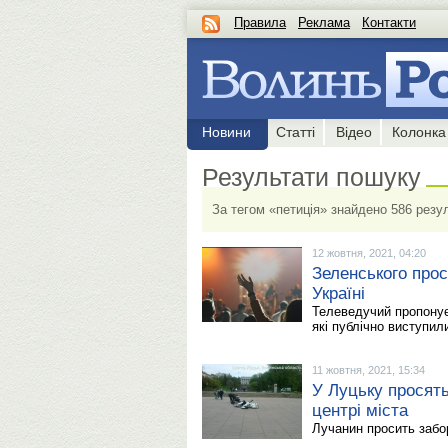
Правила
Реклама
Контакти
Новини
Статті
Відео
Колонка
Результати пошуку
За тегом «петиція» знайдено 586 резул
12 жовтня, 2021, 04:20
Зеленського прос
Україні
Телеведучий пропонує
які публічно виступили
11 жовтня, 2021, 15:34
У Луцьку просять
центрі міста
Лучанин просить забо