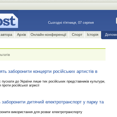
Сьогодні п'ятниця, 07 серпня
 автора
Архів
Онлайн-конференції
Спорт
Історія
Допом
ьтатів
ять заборонити концерти російських артистів в
 пускати до України лише тих російських представників культури,
 проти російської агресії
 заборонити дитячий електротранспорт у парку та
ронити використання для розваг електротранспорту