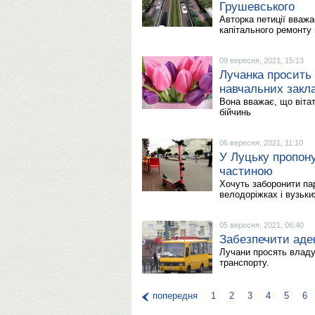
Грушевського
Авторка петиції вважа
капітального ремонту
09 вересня, 2021, 15:13
Лучанка просить 
навчальних закл
Вона вважає, що вітат
бійчинь
06 вересня, 2021, 11:10
У Луцьку пропон
частиною
Хочуть заборонити па
велодоріжках і вузьки
05 вересня, 2021, 06:40
Забезпечити адек
Лучани просять владу
транспорту.
попередня
1
2
3
4
5
6