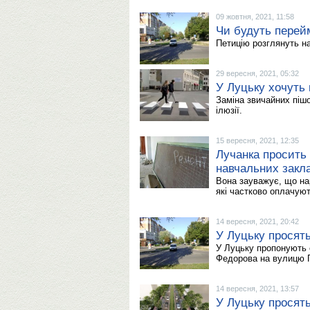
09 жовтня, 2021, 11:58
Чи будуть перей
Петицію розглянуть на
29 вересня, 2021, 05:32
У Луцьку хочуть 
Заміна звичайних пішо
ілюзії.
15 вересня, 2021, 12:35
Лучанка просить 
навчальних закл
Вона зауважує, що нар
які частково оплачуют
14 вересня, 2021, 20:42
У Луцьку просят
У Луцьку пропонують 
Федорова на вулицю Г
14 вересня, 2021, 13:57
У Луцьку просять