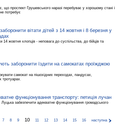
є, що проспект Грушевського наразі перебуває у хорошому стані і
 не потребує
заборонити вітати дітей з 14 жовтня і 8 березня у
адах
и 14 жовтня хлопців - неповага до суспільства, до бійців та
ують заборонити їздити на самокатах проїжджою
ркувати самокат на пішохідних переходах, пандусах,
х тротуарах.
ватне функціонування транспорту: петиція лучан
 Луцька забезпечити адекватне функціонування громадського
10
7
8
9
11
12
13
14
15
16
наступна