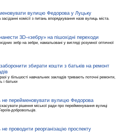
меновувати вулицю Федорова у Луцьку
 засіданні комісії з питань впорядкування назв вулиць міста.
нанести 3D-«зебру» на пішохідні переходи
хідних зебр на зебри, намальовані у вигляді розумної оптичної
заборонити збирати кошти з батьків на ремонт
адів
азі у більшості навчальних закладів тривають поточні ремонти,
ь і батьки
ь не перейменовувати вулицю Федорова
скасувати рішення міської ради про перейменування вулиці
ероїв-добровольців.
 не проводити реорганізацію проспекту