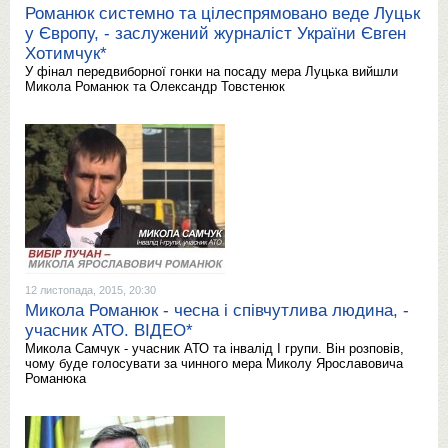
Романюк системно та цілеспрямовано веде Луцьк
у Європу, - заслужений журналіст України Євген
Хотимчук*
У фінал передвиборної гонки на посаду мера Луцька вийшли
Микола Романюк та Олександр Товстенюк
12 листопада, 2015, 20:30
Микола Романюк - чесна і співчутлива людина, -
учасник АТО. ВІДЕО*
Микола Самчук - учасник АТО та інвалід І групи. Він розповів,
чому буде голосувати за чинного мера Миколу Ярославовича
Романюка