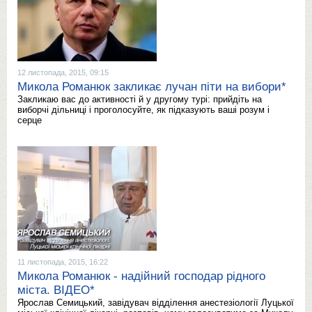
12 листопада, 2015, 09:15
Микола Романюк закликає лучан піти на вибори*
Закликаю вас до активності й у другому турі: прийдіть на
виборчі дільниці і проголосуйте, як підказують ваші розум і
серце
11 листопада, 2015, 16:22
Микола Романюк - надійний господар рідного
міста. ВІДЕО*
Ярослав Семицький, завідувач відділення анестезіології Луцької