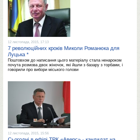
12 листопада, 2015, 17:13
7 революційних кроків Миколи Романюка для
Луцька *
Поштовхом до написання цього матеріалу стала ненароком
почута розмова двох жіночок, які йшли з базару з торбами, і
говорили про вибори міського голови
12 листопада, 2015, 15:56
Сьогодні в ефірі ТРК «Аверс» - кандидат на