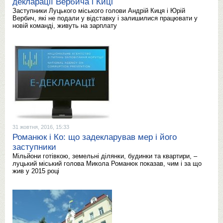
декларації Вербича і Киці
Заступники Луцького міського голови Андрій Киця і Юрій
Вербич, які не подали у відставку і залишилися працювати у
новій команді, живуть на зарплату
31 жовтня, 2016, 15:33
Романюк і Ко: що задекларував мер і його
заступники
Мільйони готівкою, земельні ділянки, будинки та квартири, –
луцький міський голова Микола Романюк показав, чим і за що
жив у 2015 році