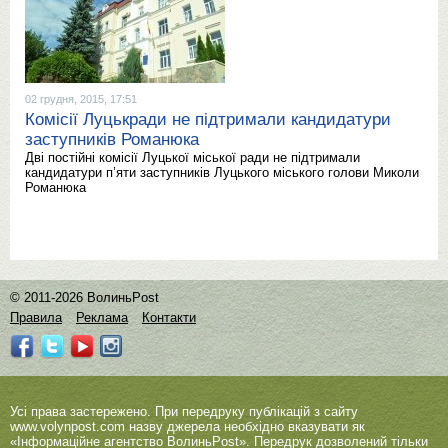
02 грудня, 2015, 17:51
Комісії Луцькради не підтримали кандидатури
заступників Романюка
Дві постійні комісії Луцької міської ради не підтримали
кандидатури п’яти заступників Луцького міського голови Миколи
Романюка
© 2011-2026 ВолиньPost
Правила
Реклама
Контакти
Усі права застережено. При передруку публікацій з сайту
www.volynpost.com
назву джерела необхідно вказувати як
«Інформаційне агентство ВолиньPost». Передрук дозволений тільки