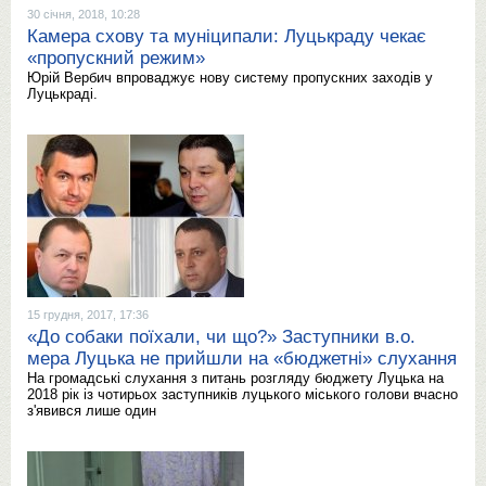
30 січня, 2018, 10:28
Камера схову та муніципали: Луцькраду чекає
«пропускний режим»
Юрій Вербич впроваджує нову систему пропускних заходів у
Луцькраді.
15 грудня, 2017, 17:36
«До собаки поїхали, чи що?» Заступники в.о.
мера Луцька не прийшли на «бюджетні» слухання
На громадські слухання з питань розгляду бюджету Луцька на
2018 рік із чотирьох заступників луцького міського голови вчасно
з'явився лише один