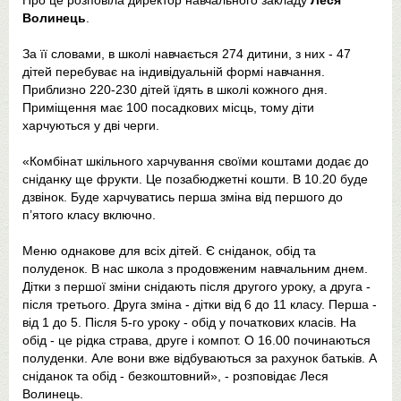
Про це розповіла директор навчального закладу
Леся
Волинець
.
За її словами, в школі навчається 274 дитини, з них - 47
дітей перебуває на індивідуальній формі навчання.
Приблизно 220-230 дітей їдять в школі кожного дня.
Приміщення має 100 посадкових місць, тому діти
харчуються у дві черги.
«Комбінат шкільного харчування своїми коштами додає до
сніданку ще фрукти. Це позабюджетні кошти. В 10.20 буде
дзвінок. Буде харчуватись перша зміна від першого до
п’ятого класу включно.
Меню однакове для всіх дітей. Є сніданок, обід та
полуденок. В нас школа з продовженим навчальним днем.
Дітки з першої зміни снідають після другого уроку, а друга -
після третього. Друга зміна - дітки від 6 до 11 класу. Перша -
від 1 до 5. Після 5-го уроку - обід у початкових класів. На
обід - це рідка страва, друге і компот. О 16.00 починаються
полуденки. Але вони вже відбуваються за рахунок батьків. А
сніданок та обід - безкоштовний», - розповідає Леся
Волинець.