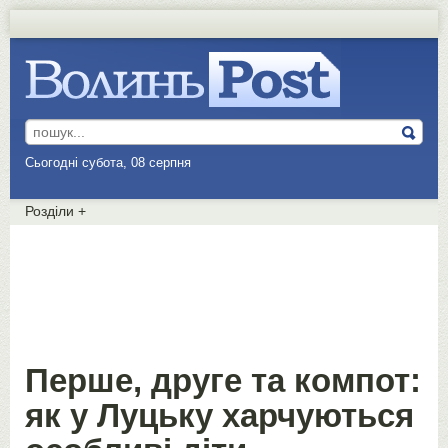
Сьогодні субота, 08 серпня
Розділи
+
Перше, друге та компот:
як у Луцьку харчуються