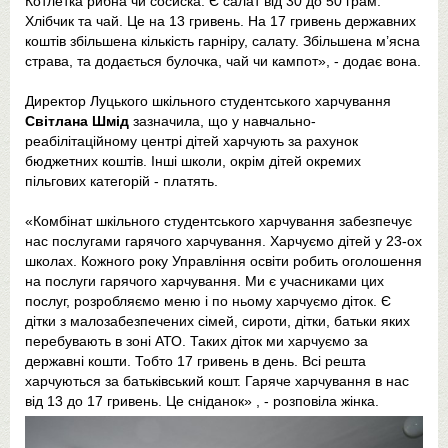
Котлетка рибна чи сосиска. Є салат від 30 до 50 грам.
Хлібчик та чай. Це на 13 гривень. На 17 гривень державних
коштів збільшена кількість гарніру, салату. Збільшена м’ясна
страва, та додається булочка, чай чи кампот», - додає вона.
Директор Луцького шкільного студентського харчування
Світлана Шмід
зазначила, що у навчально-
реабілітаційному центрі дітей харчують за рахунок
бюджетних коштів. Інші школи, окрім дітей окремих
пільгових категорій - платять.
«Комбінат шкільного студентського харчування забезпечує
нас послугами гарячого харчування. Харчуємо дітей у 23-ох
школах. Кожного року Управління освіти робить оголошення
на послуги гарячого харчування. Ми є учасниками цих
послуг, розробляємо меню і по ньому харчуємо діток. Є
дітки з малозабезпечених сімей, сироти, дітки, батьки яких
перебувають в зоні АТО. Таких діток ми харчуємо за
державні кошти. Тобто 17 гривень в день. Всі решта
харчуються за батьківський кошт. Гаряче харчування в нас
від 13 до 17 гривень. Це сніданок» , - розповіла жінка.