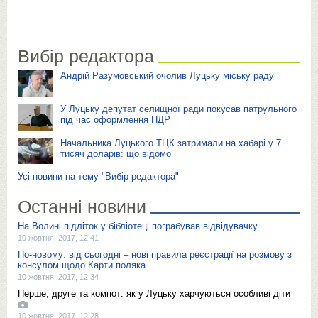
Вибір редактора
Андрій Разумовський очолив Луцьку міську раду
У Луцьку депутат селищної ради покусав патрульного
під час оформлення ПДР
Начальника Луцького ТЦК затримали на хабарі у 7
тисяч доларів: що відомо
Усі новини на тему "Вибір редактора"
Останні новини
На Волині підліток у бібліотеці пограбував відвідувачку
10 жовтня, 2017, 12:41
По-новому: від сьогодні – нові правила реєстрації на розмову з
консулом щодо Карти поляка
10 жовтня, 2017, 12:34
Перше, друге та компот: як у Луцьку харчуються особливі діти
10 жовтня, 2017, 12:28