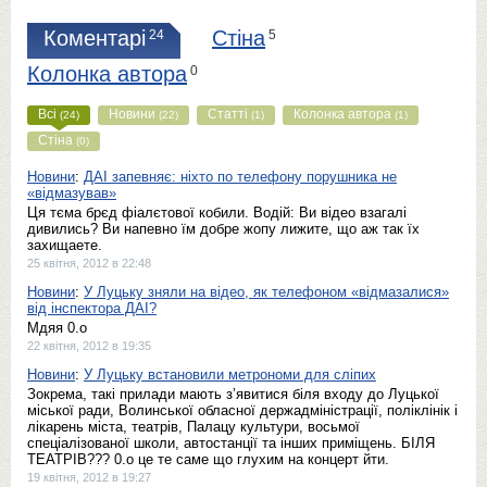
Коментарі
Стіна
24
5
Колонка автора
0
Всі
Новини
Статті
Колонка автора
(24)
(22)
(1)
(1)
Стіна
(0)
Новини
:
ДАІ запевняє: ніхто по телефону порушника не
«відмазував»
Ця тєма брєд фіалєтової кобили. Водій: Ви відео взагалі
дивились? Ви напевно їм добре жопу лижите, що аж так їх
захищаете.
25 квітня, 2012 в 22:48
Новини
:
У Луцьку зняли на відео, як телефоном «відмазалися»
від інспектора ДАІ?
Мдяя 0.о
22 квітня, 2012 в 19:35
Новини
:
У Луцьку встановили метрономи для сліпих
Зокрема, такі прилади мають з’явитися біля входу до Луцької
міської ради, Волинської обласної держадміністрації, поліклінік і
лікарень міста, театрів, Палацу культури, восьмої
спеціалізованої школи, автостанції та інших приміщень. БIЛЯ
ТЕАТРIВ??? 0.о це те саме що глухим на концерт йти.
19 квітня, 2012 в 19:27