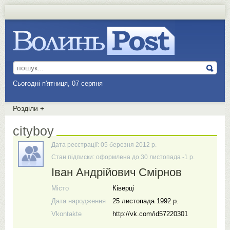
Сьогодні п'ятниця, 07 серпня
Розділи
+
cityboy
Дата реєстрації: 05 березня 2012 р.
Стан підписки: оформлена до 30 листопада -1 р.
Іван Андрійович Смірнов
Місто
Ківерці
Дата народження
25 листопада 1992 р.
Vkontakte
http://vk.com/id57220301