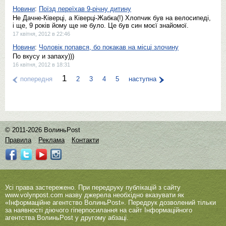
Новини
:
Поїзд переїхав 9-річну дитину
Не Дачне-Ківерці, а Кiверцi-Жабка(!) Хлопчик був на велосипедi,
і ще, 9 років йому ще не було. Це був син моєї знайомої.
17 квітня, 2012 в 22:46
Новини
:
Чоловік попався, бо покакав на місці злочину
По вкусу и запаху)))
16 квітня, 2012 в 18:31
1
попередня
2
3
4
5
наступна
© 2011-2026 ВолиньPost
Правила
Реклама
Контакти
Усі права застережено. При передруку публікацій з сайту
www.volynpost.com
назву джерела необхідно вказувати як
«Інформаційне агентство ВолиньPost». Передрук дозволений тільки
за наявності діючого гіперпосилання на сайт Інформаційного
агентства ВолиньPost у другому абзаці.