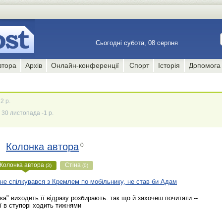
Сьогодні субота, 08 серпня
втора
Архів
Онлайн-конференції
Спорт
Історія
Допомога
2 р.
30 листопада -1 р.
Колонка автора
0
Колонка автора
Стіна
(3)
(0)
не спілкувався з Кремлем по мобільнику, не став би Адам
нка" виходить її відразу розбирають. так що й захочеш почитати --
ї в ступорі ходить тижнями