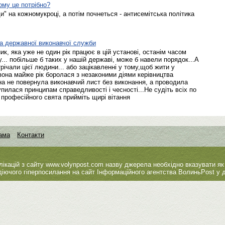
му це потрібно?
и" на кожномукроці, а потім почнеться - антисемітська політика
ка державної виконавчої служби
ик, яка уже не один рік працює в цій установі, останім часом
... побільше б таких у нашій державі, може б навели порядок...А
трічали цієї людини... або зацікавленні у тому,щоб жити у
 вона майже рік боролася з незаконими діями керівництва
она не повернула виконавчий лист без виконання, а проводила
пилася принципам справедливості і чесності...Не судіть всіх по
и професійного свята прийміть щирі вітання
ама
Контакти
лікацій з сайту
www.volynpost.com
назву джерела необхідно вказувати як
діючого гіперпосилання на сайт Інформаційного агентства ВолиньPost у д