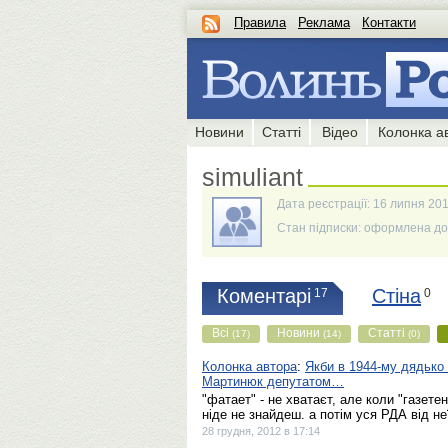
Правила
Реклама
Контакти
Новини
Статті
Відео
Колонка а
simuliant
Дата реєстрації: 16 липня 201
Стан підписки: оформлена до 
Коментарі
Стіна
17
0
Всі
Новини
Статті
(17)
(14)
(0)
Колонка автора
:
Якби в 1944-му дядько 
Мартинюк депутатом…
"фатает" - не хватаєт, але коли "газете
ніде не знайдеш. а потім уся РДА від не
28 грудня, 2012 в 17:14