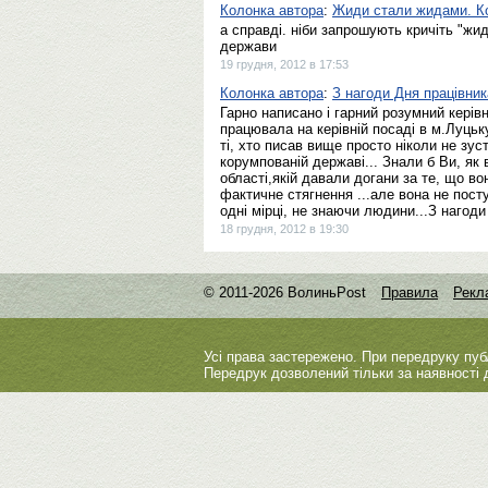
Колонка автора
:
Жиди стали жидами. Ко
а справді. ніби запрошують кричіть "жид
держави
19 грудня, 2012 в 17:53
Колонка автора
:
З нагоди Дня працівни
Гарно написано і гарний розумний керівн
працювала на керівній посаді в м.Луцьку
ті, хто писав вище просто ніколи не зус
корумпованій державі... Знали б Ви, як
області,якій давали догани за те, що в
фактичне стягнення ...але вона не посту
одні мірці, не знаючи людини...З нагод
18 грудня, 2012 в 19:30
© 2011-2026 ВолиньPost
Правила
Рекл
Усі права застережено. При передруку пуб
Передрук дозволений тільки за наявності 