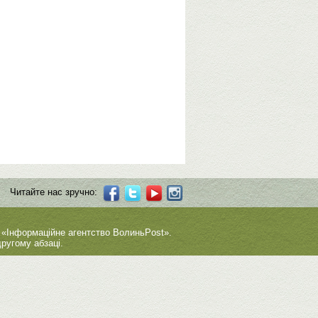
Читайте нас зручно:
 «Інформаційне агентство ВолиньPost».
ругому абзаці.