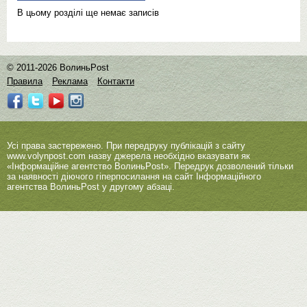
В цьому розділі ще немає записів
© 2011-2026 ВолиньPost
Правила
Реклама
Контакти
Усі права застережено. При передруку публікацій з сайту
www.volynpost.com
назву джерела необхідно вказувати як
«Інформаційне агентство ВолиньPost». Передрук дозволений тільки
за наявності діючого гіперпосилання на сайт Інформаційного
агентства ВолиньPost у другому абзаці.