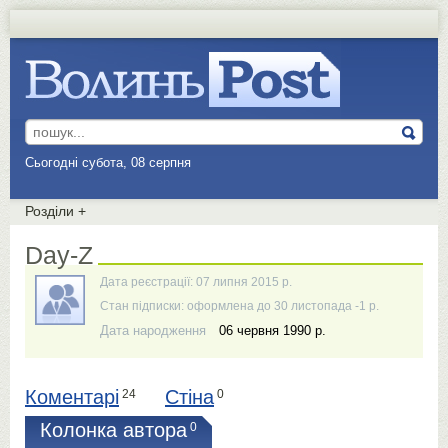
Сьогодні субота, 08 серпня
Розділи
+
Day-Z
Дата реєстрації: 07 липня 2015 р.
Стан підписки: оформлена до 30 листопада -1 р.
Дата народження
06 червня 1990 р.
Коментарі
Стіна
24
0
Колонка автора
0