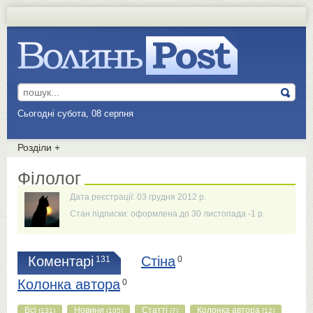
Сьогодні субота, 08 серпня
Розділи
+
Філолог
Дата реєстрації: 03 грудня 2012 р.
Стан підписки: оформлена до 30 листопада -1 р.
Коментарі
Стіна
131
0
Колонка автора
0
Всі
Новини
Статті
Колонка автора
(131)
(105)
(7)
(12)