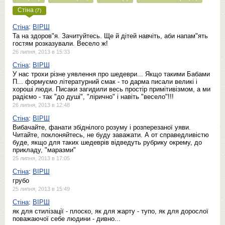
Стіна
(7)
Стіна
:
ВІРШ
Та на здоров"я. Зачитуйтесь. Ще й дітей навчіть, аби напам"ять
гостям розказували. Весело ж!
26 липня, 2013 в 15:33
Стіна
:
ВІРШ
У нас трохи різне уявлення про шедеври... Якщо такими Бабами
П... формуємо літературний смак - то дарма писали великі і
хороші люди. Писаки загидили весь простір примітивізмом, а ми
радіємо - так "до душі", "лірично" і навіть "весело"!!!
26 липня, 2013 в 12:48
Стіна
:
ВІРШ
Вибачайте, фанати збіднілого розуму і розперезаної уяви.
Читайте, поклоняйтесь, не буду заважати. А от справедливістю
буде, якщо для таких шедеврів відведуть рубрику окрему, до
прикладу, "маразми"
25 липня, 2013 в 17:05
Стіна
:
ВІРШ
грубо
25 липня, 2013 в 15:49
Стіна
:
ВІРШ
як для стилізації - плоско, як для жарту - тупо, як для дорослої
поважаючої себе людини - дивно...