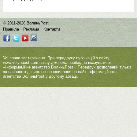
© 2011-2026 ВолиньPost
Правила
Реклама
Контакти
Усі права застережено. При передруку публікацій з сайту
www.volynpost.com
назву джерела необхідно вказувати як
«Інформаційне агентство ВолиньPost». Передрук дозволений тільки
за наявності діючого гіперпосилання на сайт Інформаційного
агентства ВолиньPost у другому абзаці.