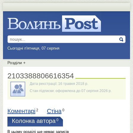
Сьогодні п'ятниця, 07 серпня
Розділи
+
2103388806616354
Дата реєстрації: 16 травня 2018 р.
Стан підписки: оформлена до 07 серпня 2026 р.
Коментарі
Стіна
2
0
Колонка автора
0
В цьому розділі ще немає записів