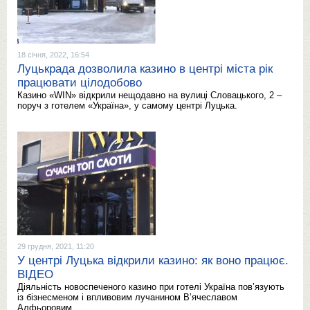
18 січня, 2022, 16:54
Луцькрада дозволила казино в центрі міста рік
працювати цілодобово
Казино «WIN» відкрили нещодавно на вулиці Словацького, 2 –
поруч з готелем «Україна», у самому центрі Луцька.
29 грудня, 2021, 11:20
У центрі Луцька відкрили казино: як воно працює.
ВІДЕО
Діяльність новоспеченого казино при готелі Україна пов’язують
із бізнесменом і впливовим лучанином В’ячеславом
Алфьоровим