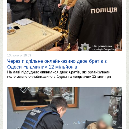
13 лютого, 10:59
Через підпільне онлайнказино двоє братів з
Одеси «відмили» 12 мільйонів
На лаві підсудних опинилися двоє братів, які організували
нелегальне онлайнказино в Одесі та «відмили» 12 млн грн