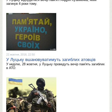
загинув 4 роки тому.
22 жовтня, 2018, 22:50
У Луцьку вшановуватимуть загиблих атовців
У неділю, 28 жовтня, у Луцьку проведуть вечір пам'ять загиблих
в АТО.