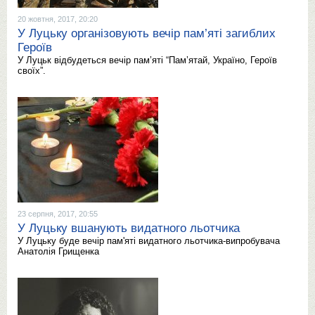
20 жовтня, 2017, 20:20
У Луцьку організовують вечір пам’яті загиблих
Героїв
У Луцьк відбудеться вечір пам’яті “Пам’ятай, Україно, Героїв
своїх”.
23 серпня, 2017, 20:55
У Луцьку вшанують видатного льотчика
У Луцьку буде вечір пам'яті видатного льотчика-випробувача
Анатолія Грищенка