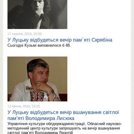
17 серпня, 2016, 15:06
У Луцьку відбудеться вечір пам`яті Скрябіна
Сьогодні Кузьмі виповнилося б 48.
12 квітня, 2016, 13:25
У Луцьку відбудеться вечір вшанування світлої
пам’яті Володимира Лисюка
Управління культури облдержадміністрації, Обласний науково-
методичний центр культури запрошують на вечір вшанування
світлої пам’яті Володимира Леонтій