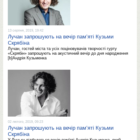
13 серпня, 2019, 19:42
Лучан запрошують на вечір пам’яті Кузьми
Скрябіна
Лучан, гостей міста та усіх поціновувачів творчості гурту
«Скрябін» запрошують на акустичний вечір до дня народження
[b]Андрія Кузьменка
02 лютого, 2019, 09:23
Лучан запрошують на вечір пам’яті Кузьми
Скрябіна
У Луцьку відбудеться вечір пам'яті Андрія Кузьменка, який