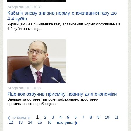
24 березня, 2016, 07:43
Кабмін знову знизив норму споживання газу до
4,4 кубів
Українцям без лічильника газу встановили норму споживання в
4,4 куби на місяць.
24 березня, 2016, 01:38
Яценюк озвучив приємну новину для економіки
Вперше за останні три роки зафіксовано зростання
промислового виробництва.
1
попередня
2
3
4
5
6
7
8
9
10
11
12
13
14
15
16
наступна