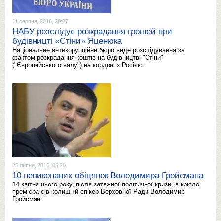
11 серпня, 2016, 20:27
НАБУ розслідує розкрадання грошей при
будівницті «Стіни» Яценюка
Національне антикорупційне бюро веде розслідування за
фактом розкрадання коштів на будівництві "Стіни"
("Європейського валу") на кордоні з Росією.
25 липня, 2016, 05:20
10 невиконаних обіцянок Володимира Гройсмана
14 квітня цього року, після затяжної політичної кризи, в крісло
прем’єра сів колишній спікер Верховної Ради Володимир
Гройсман.