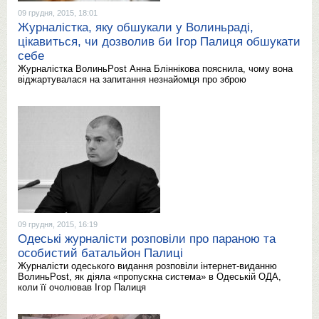
09 грудня, 2015, 18:01
Журналістка, яку обшукали у Волиньраді,
цікавиться, чи дозволив би Ігор Палиця обшукати
себе
Журналістка ВолиньPost Анна Бліннікова пояснила, чому вона
віджартувалася на запитання незнайомця про зброю
09 грудня, 2015, 16:19
Одеські журналісти розповіли про параною та
особистий батальйон Палиці
Журналісти одеського видання розповіли інтернет-виданню
ВолиньPost, як діяла «пропускна система» в Одеській ОДА,
коли її очолював Ігор Палиця