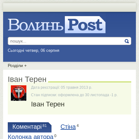
Сьогодні четвер, 06 серпня
Розділи
+
Іван Терен
Дата реєстрації: 05 травня 2013 р.
Стан підписки: оформлена до 30 листопада -1 р.
Іван Терен
Коментарі
Стіна
81
4
Колонка автора
0