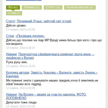
Всі
Новини
Статті
Колонка автора
(81)
(51)
(12)
(16)
Стіна
(2)
Статті
:
Підземний Луцьк: забутий світ історії
Дійсно цікаво.
13 червня, 2013 в 02:46
Стіна
:
«Посмішка дитини».
Дійсно,що похоже на піар МР.Вроді нема більш про кого і про що
поговорити.
13 червня, 2013 в 02:37
Новини
:
Прокуратура сфабрикувала кримінал проти мене, ‒
професор з Волині
Рука руку миє.
12 червня, 2013 в 15:20
Колонка автора
:
Замість Чкалова – Валента, замість Леніна –
Бандера
Ми повинні знати і шанувати наших предків,хоча б земляків,не
обов"язково всіх підряд.
12 червня, 2013 в 03:49
Новини
:
На Волині ‒ аварія за участю нардепа. ФОТО.
ДОПОВНЕНО
Депутати тоже люди.
12 червня, 2013 в 03:40