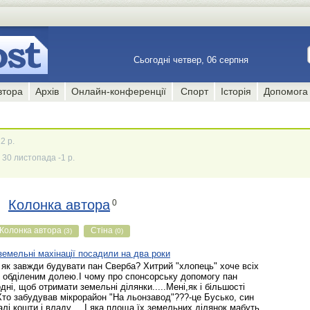
Сьогодні четвер, 06 серпня
втора
Архів
Онлайн-конференції
Спорт
Історія
Допомога
2 р.
30 листопада -1 р.
Колонка автора
0
Колонка автора
Стіна
(3)
(0)
земельні махінації посадили на два роки
 як завжди будувати пан Сверба? Хитрий "хлопець" хоче всіх
е обділеним долею.І чому про спонсорську допомогу пан
дні, щоб отримати земельні ділянки.....Мені,як і більшості
.Хто забудував мікрорайон "На льонзавод"???-це Бусько, син
малі кошти і владу.....І яка площа їх земельних ділянок,мабуть,