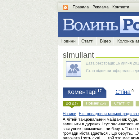
Правила
Реклама
Контакти
Новини
Статті
Відео
Колонка а
simuliant
Дата реєстрації: 16 липня 201
Стан підписки: оформлена до 
Коментарі
Стіна
17
0
Всі
Новини
Статті
(17)
(14)
(0)
Новини
:
Екс-посадовця міської ради за 
А літній танцювальний майданчик буде,
залишити в дураках і тут залишитися н
заступник промовчав і чи беруть її сього
громади міста здається , що беруть....
адвоката і зять суді,.....той хто має чи