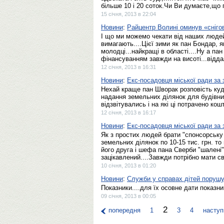
більше 10 і 20 соток.Чи Ви думаєте,що 
15 січня, 2013 в 22:04
Новини
:
Райцентр Волині оминув «сніг
І що ми можемо чекати від наших людей, 
вимагають....Цієї зими як пан Бондар, я
молодці...найкращі в області....Ну а па
фінансуванням завжди на висоті...відда
12 січня, 2013 в 16:31
Новини
:
Екс-посадовця міської ради за 
Нехай краще пан Шворак розповість куди
надання земельних ділянок для будівни
відзвітувались і на які ці потрачено к
12 січня, 2013 в 16:17
Новини
:
Екс-посадовця міської ради за 
Як з простих людей брати "спонсорську
земельних ділянок по 10-15 тис. грн. то
його друга і шефа пана Сверби "шалені
зацікавлений....Завжди потрібно мати с
10 січня, 2013 в 01:20
Новини
:
Служби у справах дітей порушу
Показники....для їх осовне дати показник
09 січня, 2013 в 00:05
2
попередня
1
3
4
наступ