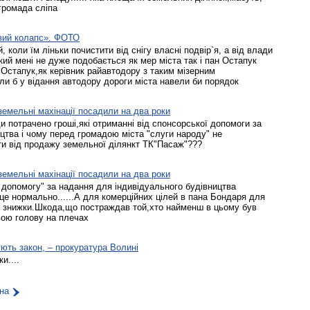
громада сліпа
овий колапс». ФОТО
коли їм ліньки почистити від снігу власні подвір`я, а від влади
кий мені не дуже подобається як мер міста так і пан Остапук
н Остапук,як керівник райавтодору з таким мізерним
ли б у відання автодору дороги міста навели би порядок
земельні махінації посадили на два роки
 потрачено гроші,які отриманні від спонсорської допомоги за
цтва і чому перед громадою міста "слуги народу" не
ошти від продажу земельної ділянкт ТК"Пасаж"???
земельні махінації посадили на два роки
 допомогу" за надання для індивідуального будівництва
 це нормально......А для комерційних цілей в пана Бондаря для
" знижки.Шкода,що постраждав той,хто найменш в цьому був
вою голову на плечах
ють закон, – прокуратура Волині
и....
на