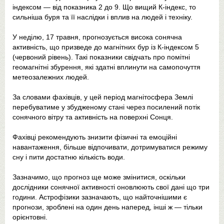
індексом — від показника 2 до 9. Що вищий К-індекс, то
сильніша буря та її наслідки і вплив на людей і техніку.
У неділю, 17 травня, прогнозується висока сонячна
активність, що призведе до магнітних бур із К-індексом 5
(червоний рівень). Такі показники свідчать про помітні
геомагнітні збурення, які здатні вплинути на самопочуття
метеозалежних людей.
За словами фахівців, у цей період магнітосфера Землі
перебуватиме у збудженому стані через посилений потік
сонячного вітру та активність на поверхні Сонця.
Фахівці рекомендують знизити фізичні та емоційні
навантаження, більше відпочивати, дотримуватися режиму
сну і пити достатню кількість води.
Зазначимо, що прогноз ще може змінитися, оскільки
дослідники сонячної активності оновлюють свої дані що три
години. Астрофізики зазначають, що найточнішими є
прогнози, зроблені на один день наперед, інші ж — тільки
орієнтовні.