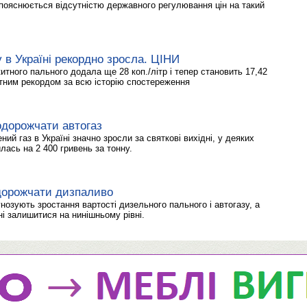
 пояснюється відсутністю державного регулювання цін на такий
у в Україні рекордно зросла. ЦІНИ
итного пального додала ще 28 коп./літр і тепер становить 17,42
ютним рекордом за всю історію спостереження
одорожчати автогаз
ний газ в Україні значно зросли за святкові вихідні, у деяких
лась на 2 400 гривень за тонну.
здорожчати дизпаливо
огнозують зростання вартості дизельного пального і автогазу, а
ні залишитися на нинішньому рівні.