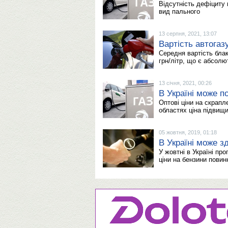
Відсутність дефіциту
вид пального
13 серпня, 2021, 13:07
Вартість автогаз
Середня вартість блак
грн/літр, що є абсол
13 січня, 2021, 00:26
В Україні може п
Оптові ціни на скрапле
областях ціна підвищи
05 жовтня, 2019, 01:18
В Україні може 
У жовтні в Україні пр
ціни на бензини повин