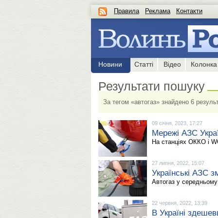
Правила
Реклама
Контакти
Новини
Статті
Відео
Колонка
Результати пошуку
За тегом «автогаз» знайдено 6 результ
09 січня, 2023, 17:27
Мережі АЗС Украї
На станціях ОККО і W
27 липня, 2022, 15:07
Українські АЗС з
Автогаз у середньому 
22 червня, 2022, 13:39
В Україні здешев