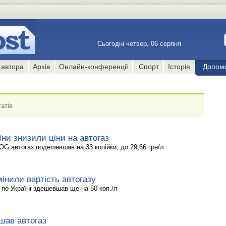
Сьогодні четвер, 06 серпня
 автора
Архів
Онлайн-конференції
Спорт
Історія
Допом
атів
ни знизили ціни на автогаз
OG автогаз подешевшав на 33 копійки, до 29,66 грн/л
мінили вартість автогазу
по Україні здешевшав ще на 50 коп./л
шав автогаз