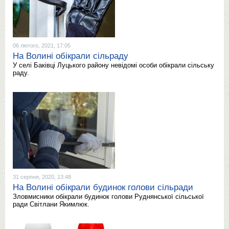
06 лютого, 2021, 17:05
На Волині обікрали сільраду
У селі Баківці Луцького району невідомі особи обікрали сільську
раду.
31 серпня, 2020, 13:48
На Волині обікрали будинок голови сільради
Зловмисники обікрали будинок голови Руднянської сільської
ради Світлани Якимлюк.