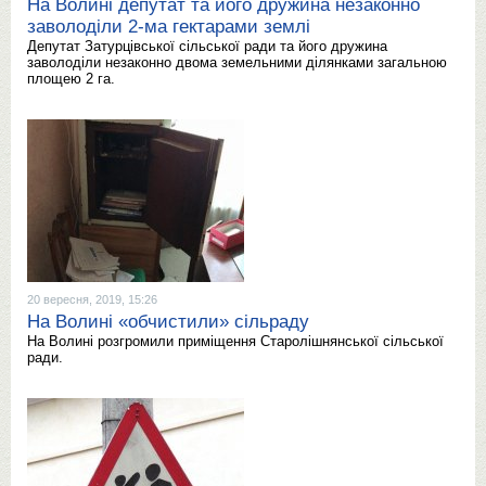
На Волині депутат та його дружина незаконно
заволоділи 2-ма гектарами землі
Депутат Затурцівської сільської ради та його дружина
заволоділи незаконно двома земельними ділянками загальною
площею 2 га.
20 вересня, 2019, 15:26
На Волині «обчистили» сільраду
На Волині розгромили приміщення Старолішнянської сільської
ради.