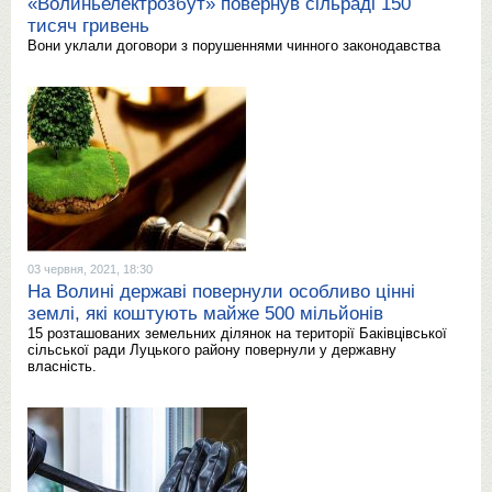
«Волиньелектрозбут» повернув сільраді 150
тисяч гривень
Вони уклали договори з порушеннями чинного законодавства
03 червня, 2021, 18:30
На Волині державі повернули особливо цінні
землі, які коштують майже 500 мільйонів
15 розташованих земельних ділянок на території Баківцівської
сільської ради Луцького району повернули у державну
власність.