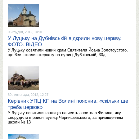
05 грудня, 2012, 10:01
У Луцьку на Дубнівській відкрили нову церкву.
ФОТО. ВІДЕО
У Луцьку освятили новий храм Святителя Йоана Золотоустого,
що біля школи-інтернату на вулиці Дубнівській, 30д
30 листопада, 2012, 12:27
Керівник УПЦ КП на Волині пояснив, «скільки ще
треба церков»
У Луцьку освятили каплицю на честь апостола Филипа, яку
спорудили в районі вулиці Чернишевського, за приміщенням
школи № 13