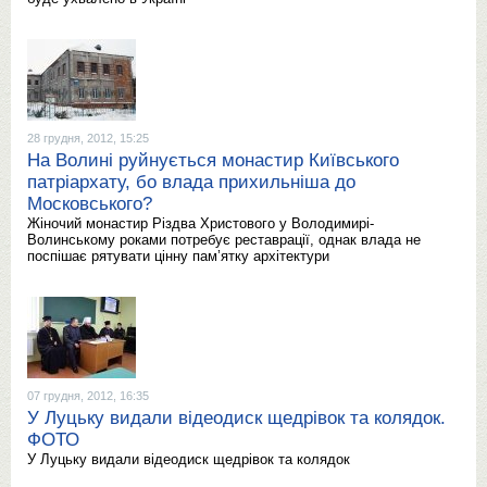
28 грудня, 2012, 15:25
На Волині руйнується монастир Київського
патріархату, бо влада прихильніша до
Московського?
Жіночий монастир Різдва Христового у Володимирі-
Волинському роками потребує реставрації, однак влада не
поспішає рятувати цінну пам’ятку архітектури
07 грудня, 2012, 16:35
У Луцьку видали відеодиск щедрівок та колядок.
ФОТО
У Луцьку видали відеодиск щедрівок та колядок