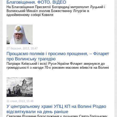
Благовіщення. ФОТО. ВІДЕО
На Благовіщення Пресвятої Богородиці митрополит Луцький і
Волинський Михаїл очолив Божественну Літургію в
однойменному соборі Ковеля
27 березня, 2013, 18:47
Прощаємо поляків і просимо прощення, ‒ Філарет
про Волинську трагедію
Патріарх Київський і всієї Руси-України Філарет звернувся до
громадськості з нагоди 70-х роковин масових вбивств на Волині
11 січня, 2013, 15:48
У центральному храмі УПЦ КП на Волині Різдво
відсвяткували на день раніше
Святкове Різдвяне Богослужіння у луцькому Свято-Троїцькому