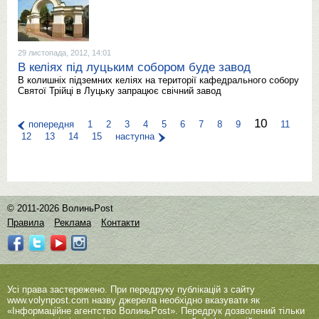
29 листопада, 2012, 14:01
В келіях під луцьким собором буде завод
В колишніх підземних келіях на території кафедрального собору
Святої Трійці в Луцьку запрацює свічний завод
10
попередня
1
2
3
4
5
6
7
8
9
11
12
13
14
15
наступна
© 2011-2026 ВолиньPost
Правила
Реклама
Контакти
Усі права застережено. При передруку публікацій з сайту
www.volynpost.com
назву джерела необхідно вказувати як
«Інформаційне агентство ВолиньPost». Передрук дозволений тільки