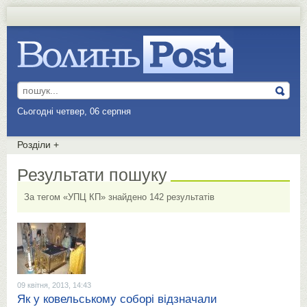
Сьогодні четвер, 06 серпня
Розділи
+
Результати пошуку
За тегом «УПЦ КП» знайдено 142 результатів
09 квітня, 2013, 14:43
Як у ковельському соборі відзначали