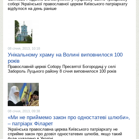
соборі Української православної церкви Київського патріархату
відбулося на день раніше
08 січня, 2013, 10:18
Унікальному храму на Волині виповнилося 100
років
Православній церкві Собору Пресвятої Богородиці у селі
Забороль Луцького району 8 січня виповнилося 100 років
08 січня, 2013, 09:38
«Ми не приймемо закон про одностатеві шлюби»,
– патріарх Філарет
Українська православна церква Київського патріархату не
сприйме закон про дозвіл одностатевих шлюбів, якщо такий
буде ухвалено в Україні