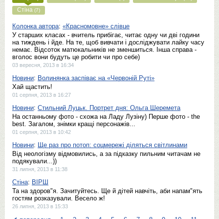
Стіна
(7)
Колонка автора
:
«Красномовне» слівце
У старших класах - вчитель прибігає, читає одну чи дві години
на тиждень і йде. На те, щоб вивчати і досліджувати лайку часу
немає. Відсоток матюкальників не зменшиться. Інша справа -
вголос вони будуть це робити чи про себе)
03 вересня, 2013 в 16:34
Новини
:
Волинянка заспіває на «Червоній Руті»
Хай щастить!
01 серпня, 2013 в 16:27
Новини
:
Стильний Луцьк. Портрет дня: Ольга Шеремета
На останньому фото - схожа на Ладу Лузіну) Перше фото - the
best. Загалом, знімки кращі персонажів...
01 серпня, 2013 в 10:42
Новини
:
Ще раз про потоп: соцмережі діляться світлинами
Від неологізму відмовились, а за підказку пильним читачам не
подякували...))
31 липня, 2013 в 11:38
Стіна
:
ВІРШ
Та на здоров"я. Зачитуйтесь. Ще й дітей навчіть, аби напам"ять
гостям розказували. Весело ж!
26 липня, 2013 в 15:33