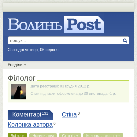
Сьогодні четвер, 06 серпня
Розділи
+
Філолог
Дата реєстрації: 03 грудня 2012 р.
Стан підписки: оформлена до 30 листопада -1 р.
Коментарі
Стіна
131
0
Колонка автора
0
Всі
Новини
Статті
Колонка автора
(131)
(105)
(7)
(12)