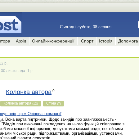
Сьогодні субота, 08 серпня
втора
Архів
Онлайн-конференції
Спорт
Історія
Допомога
12 р.
30 листопада -1 р.
Колонка автора
0
Колонка автора
Стіна
(12)
(7)
є всіх, крім Осіпова і компанії
и. Вона варта підтримки. Щодо закидів про заангажованість -
- "Відділ при виконанні покладених на нього функцій співпрацює з
собами масової інформації, депутатами міської ради, постійними
ганами міської ради, підприємствами, організаціями, установами,
"язаний піарити депутатів...