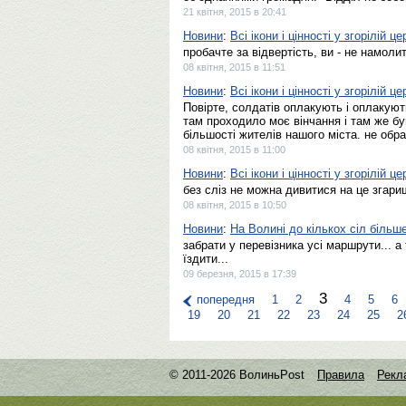
21 квітня, 2015 в 20:41
Новини
:
Всі ікони і цінності у згорілій 
пробачте за відвертість, ви - не намолит
08 квітня, 2015 в 11:51
Новини
:
Всі ікони і цінності у згорілій 
Повірте, солдатів оплакують і оплакуют
там проходило моє вінчання і там же був 
більшості жителів нашого міста. не обр
08 квітня, 2015 в 11:00
Новини
:
Всі ікони і цінності у згорілій 
без сліз не можна дивитися на це згарищ
08 квітня, 2015 в 10:50
Новини
:
На Волині до кількох сіл більш
забрати у перевізника усі маршрути... а
їздити...
09 березня, 2015 в 17:39
3
попередня
1
2
4
5
6
19
20
21
22
23
24
25
2
© 2011-2026 ВолиньPost
Правила
Рекл