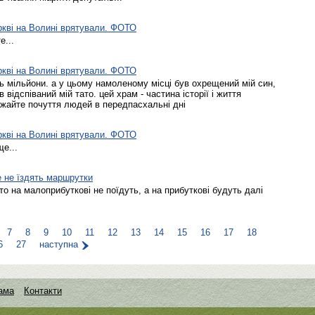
церкві на Волині врятували. ФОТО
е...
церкві на Волині врятували. ФОТО
ь мільйони. а у цьому намоленому місці був охрещений мій син,
відспіваний мій тато. цей храм - частина історії і життя
ажайте почуття людей в передпасхальні дні
церкві на Волині врятували. ФОТО
е...
е не їздять маршрутки
 то на малоприбуткові не поїдуть, а на прибуткові будуть далі
7
8
9
10
11
12
13
14
15
16
17
18
6
27
наступна
ама
Контакти