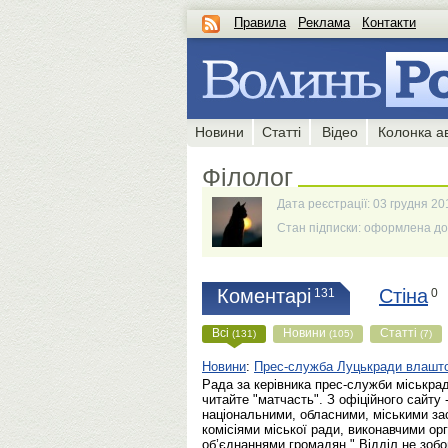
Правила
Реклама
Контакти
Новини
Статті
Відео
Колонка а
Філолог
Дата реєстрації: 03 грудня 20
Стан підписки: оформлена до 
Коментарі
Стіна
131
0
Всі
Новини
Статті
(131)
(105)
(7)
Новини
:
Прес-служба Луцькради влаштову
Рада за керівника прес-служби міськрад
читайте "матчасть". З офіційного сайту 
національними, обласними, міськими за
комісіями міської ради, виконавчими ор
об’єднаннями громадян." Відділ не зобов