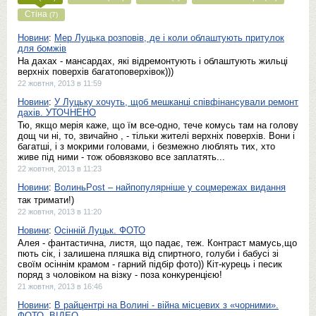
Стіна
(7)
Новини
:
Мер Луцька розповів, де і коли облаштують притулок
для бомжів
На дахах - мансардах, які відремонтують і облаштують жильці
верхніх поверхів багатоповерхівок)))
22 жовтня, 2013 в 11:59
Новини
:
У Луцьку хочуть, щоб мешканці співфінансували ремонт
дахів. УТОЧНЕНО
Тю, якщо мерія каже, що їм все-одно, тече комусь там на голову
дощ чи ні, то, звичайно , - тільки жителі верхніх поверхів. Вони і
багатші, і з мокрими головами, і безмежно люблять тих, хто
живе під ними - тож обовязково все заплатять...
22 жовтня, 2013 в 11:23
Новини
:
ВолиньPost – найпопулярніше у соцмережах видання
так тримати!)
22 жовтня, 2013 в 11:20
Новини
:
Осінній Луцьк. ФОТО
Алея - фантастична, листя, що падає, теж. Контраст мамусь,що
пють сік, і залишена пляшка від спиртного, голуби і бабусі зі
своїм осіннім крамом - гарний підбір фото)) Кіт-курець і песик
поряд з чоловіком на візку - поза конкуренцією!
21 жовтня, 2013 в 16:46
Новини
:
В райцентрі на Волині - війна місцевих з «чорними».
ФОТО. ВІДЕО