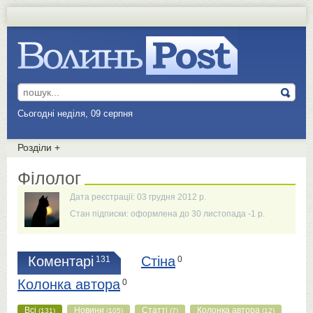
Сьогодні неділя, 09 серпня
Розділи
+
Філолог
Дата реєстрації: 03 грудня 2012 р.
Стан підписки: оформлена до 30 листопада -1 р.
Коментарі
Стіна
131
0
Колонка автора
0
Всі
Новини
Статті
Колонка автора
(131)
(105)
(7)
(12)