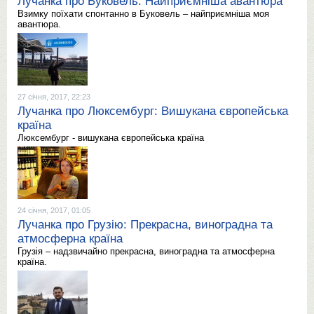
Лучанка про Буковель: Найприємніша авантюра
Взимку поїхати спонтанно в Буковель – найприємніша моя
авантюра.
27 січня, 2017, 22:23
Лучанка про Люксембург: Вишукана європейська
країна
Люксембург - вишукана європейська країна
24 січня, 2017, 01:05
Лучанка про Грузію: Прекрасна, виноградна та
атмосферна країна
Грузія – надзвичайно прекрасна, виноградна та атмосферна
країна.