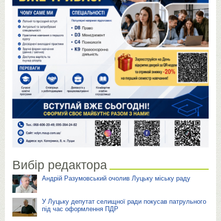
Вибір редактора
Андрій Разумовський очолив Луцьку міську раду
У Луцьку депутат селищної ради покусав патрульного
під час оформлення ПДР