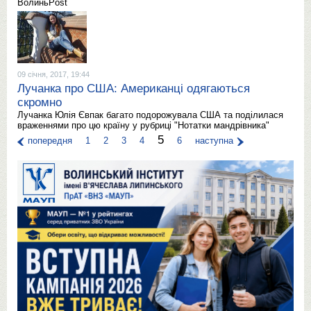
ВолиньPost
09 січня, 2017, 19:44
Лучанка про США: Американці одягаються
скромно
Лучанка Юлія Євпак багато подорожувала США та поділилася
враженнями про цю країну у рубриці "Нотатки мандрівника"
5
попередня
1
2
3
4
6
наступна