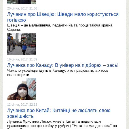
20 січня, 2017, 21:36
Лучанин про Швецію: Шведи мало користуються
готівкою
Швеція – це мальовнича, педантична та процвітаюча країна
Європи.
16 січня, 2017, 21:39
Лучанка про Канаду: В універ на підборах – зась!
Чимало українців їдуть в Канаду: хто працювати, а хтось
волонтерити.
12 січня, 2017, 22:13
Лучанка про Китай: Китайці не люблять свою
зовнішність
Лучанка Христина Лесюк живе в Китаї та поділилася
враженнями про цю країну у рубриці "Нотатки мандрівника" на