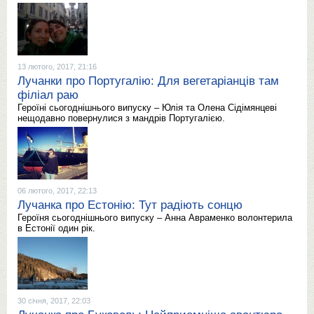
13 лютого, 2017, 21:16
Лучанки про Португалію: Для вегетаріанців там
філіал раю
Героїні сьогоднішнього випуску – Юлія та Олена Сідімянцеві
нещодавно повернулися з мандрів Португалією.
06 лютого, 2017, 22:13
Лучанка про Естонію: Тут радіють сонцю
Героїня сьогоднішнього випуску – Анна Авраменко волонтерила
в Естонії один рік.
30 січня, 2017, 22:03