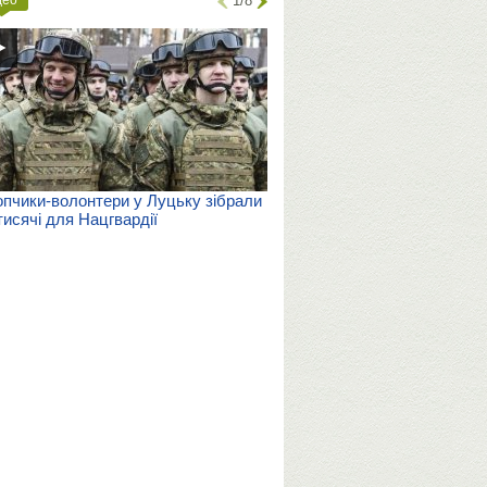
1/8
пчики-волонтери у Луцьку зібрали
тисячі для Нацгвардії