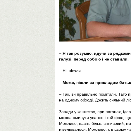
– Я так розумію, йдучи за рядками 
галузі, перед собою і не ставили.
– Ні, ніколи.
– Може, пішли за прикладом батьк
– Так, ви правильно помітили. Тато п
на одному обході. Досить сильний ліс
Завжди у кашкетах, при пагонах, іде
можна оминути увагою і той факт, щ
Можливо, навіть більш впливовий, ніж
нівелювалося. Можливо, є в цьому час