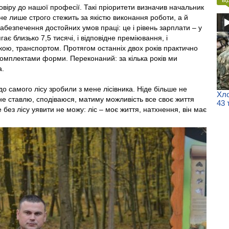
іру до нашої професії. Такі пріоритети визначив начальник
не лише строго стежить за якістю виконання роботи, а й
абезпечення достойних умов праці: це і рівень зарплати – у
гає близько 7,5 тисячі, і відповідне преміювання, і
ікою, транспортом. Протягом останніх двох років практично
 комплектами форми. Переконаний: за кілька років ми
а.
 до самого лісу зробили з мене лісівника. Ніде більше не
Хло
 не ставлю, сподіваюся, матиму можливість все своє життя
43 
е без лісу уявити не можу: ліс – моє життя, натхнення, він має