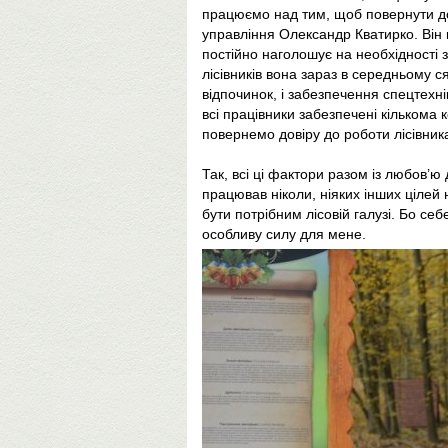
працюємо над тим, щоб повернути дов
управління Олександр Кватирко. Він 
постійно наголошує на необхідності з
лісівників вона зараз в середньому ся
відпочинок, і забезпечення спецтехн
всі працівники забезпечені кількома
повернемо довіру до роботи лісівник
Так, всі ці фактори разом із лю­бов’ю
працював ніколи, ніяких інших цілей
бути потрібним лісовій галузі. Бо себ
особливу силу для мене.