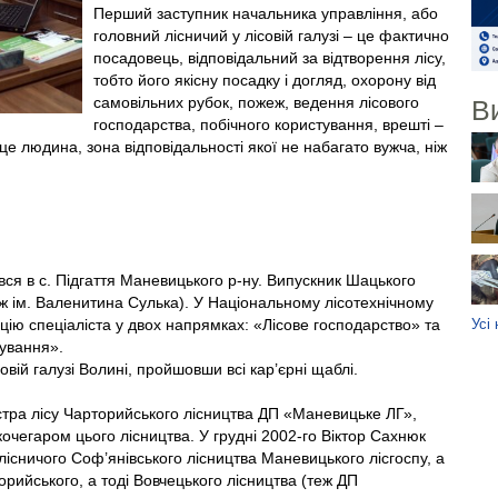
Перший заступник начальника управління, або
головний лісничий у лісовій галузі – це фактично
посадовець, відповідальний за відтворення лісу,
тобто його якісну посадку і догляд, охорону від
самовільних рубок, пожеж, ведення лісового
В
господарства, побічного користування, врешті –
це людина, зона відповідальності якої не набагато вужча, ніж
ся в с. Підгаття Маневицького р-ну. Випускник Шацького
едж ім. Валенитина Сулька). У Національному лісотехнічному
Усі
ацію спеціаліста у двох напрямках: «Лісове господарство» та
рування».
вій галузі Волині, пройшовши всі кар’єрні щаблі.
стра лісу Чарторийського лісництва ДП «Маневицьке ЛГ»,
очегаром цього лісництва. У грудні 2002-го Віктор Сахнюк
лісничого Соф’янівського лісництва Маневицького лісгоспу, а
орийського, а тоді Вовчецького лісництва (теж ДП