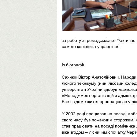
за роботу з громадськістю. Фактично 
самого керівника управління.
Із біографії.
Сахнюк Віктор Анатолійович. Народив
лісного технікуму (нині лісовий кол
університеті України здобув кваліфік
«Менеджмент організацій з адмініст
Все свідоме життя пропрацював у лісо
У 2002 році працював на посаді май
свого часу був пожежним сторожем, к
став працювати на посаді помічника 
вже згодом – лісничим спочатку Чарт