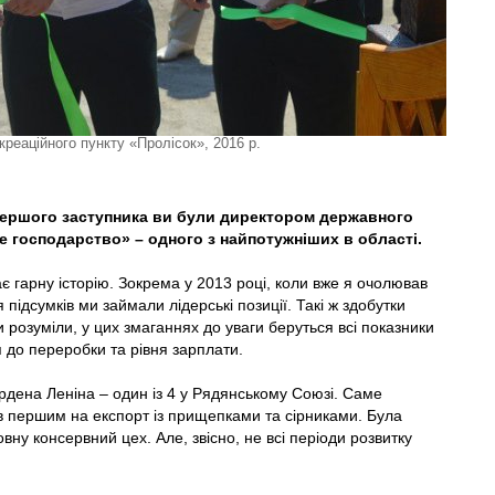
креаційного пункту «Пролісок», 2016 р.
першого заступника ви були директором державного
е господарство» – одного з найпотужніших в області.
має гарну історію. Зокрема у 2013 році, коли вже я очолював
 підсумків ми займали лідерські позиції. Такі ж здобутки
 розуміли, у цих змаганнях до уваги беруться всі показники
я до переробки та рівня зарплати.
рдена Леніна – один із 4 у Рядянському Союзі. Саме
шов першим на експорт із прищепками та сірниками. Була
вну консервний цех. Але, звісно, не всі періоди розвитку