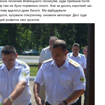
ння лісничим Вовчецького лісництва, куди прийшов після
і там не було порівняно нічого. Але за досить короткий час
ктиву вдалося дуже багато. Ми відбудували
роги, купували спецтехніку, оновили автопарк. Досі туди
цей розвиток свої зусилля.