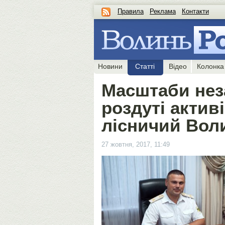
Правила
Реклама
Контакти
Новини
Статті
Відео
Колонка
Масштаби нез
роздуті актив
лісничий Вол
27 жовтня, 2017, 11:49