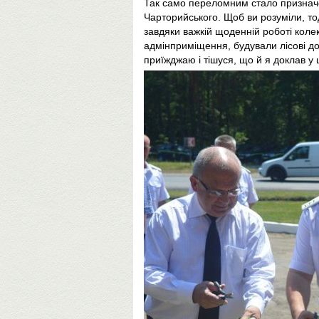
Так само переломним стало призначе
Чарторийського. Щоб ви розуміли, тод
завдяки важкій щоденній роботі коле
адмінприміщення, будували лісові до
приїжджаю і тішуся, що й я доклав у 