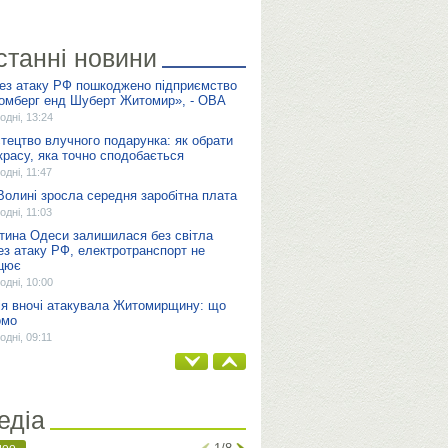
станні новини
ез атаку РФ пошкоджено підприємство
омберг енд Шуберт Житомир», - ОВА
одні, 13:24
тецтво влучного подарунка: як обрати
красу, яка точно сподобається
одні, 11:47
Волині зросла середня заробітна плата
одні, 11:03
тина Одеси залишилася без світла
ез атаку РФ, електротранспорт не
цює
одні, 10:00
ія вночі атакувала Житомирщину: що
омо
одні, 09:11
едіа
део