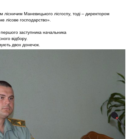
м лісничим Маневицького лісгоспу, тоді – директором
ке лісове господарство».
у першого заступника начальника
сного відбору.
ують двох донечок.