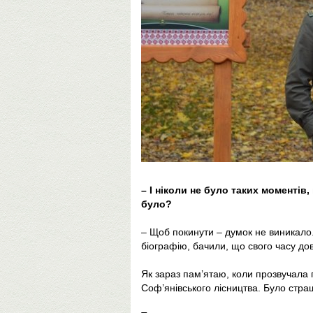
– І ніколи не було таких моментів,
було?
– Щоб покинути – думок не виникало. 
біографію, бачили, що свого часу д
Як зараз пам’ятаю, коли прозвучала 
Соф’янівського лісництва. Було страш