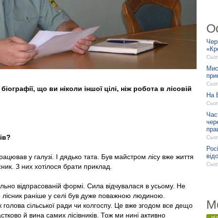
О
Чер
«Кр
Сьог
Мис
при
Сьог
біографії, що ви ніколи іншої цілі, ніж робота в лісовій
На 
Сьог
Час
чер
пра
ів?
Сьог
Рос
від
рацював у галузі. І дядько тата. Був майстром лісу вже життя
Сьог
ник. З них хотілося брати приклад.
ально відпрасованій формі. Сила відчувалася в усьому. Не
о лісник раніше у селі був дуже поважною людиною.
М
 голова сільської ради чи колгоспу. Це вже згодом все дещо
тково й вина самих лісівників. Тож ми нині активно
ві