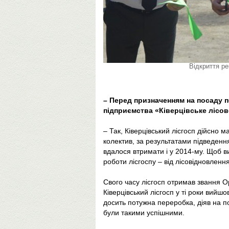
Відкриття ре
– Перед призначенням на посаду 
підприємства «Ківерцівське лісов
– Так, Ківерцівський лісгосп дійсно 
колектив, за результатами підведення
вдалося втримати і у 2014-му. Щоб ви
роботи лісгоспу – від лісовідновленн
Свого часу лісгосп отримав звання О
Ківерцівський лісгосп у ті роки вий
досить потужна переробка, діяв на по
були такими успішними.