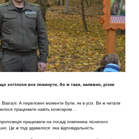
 що хотілося все покинути, бо ж таки, напевно, різне
Взагалі. А переломні моменти були, як в усіх. Ви ж читали
овелося працювати навіть кочегаром…
пропозиція працювати на посаді помічника лісничого
но. Це ж тоді здавалося: яка відповідальність.