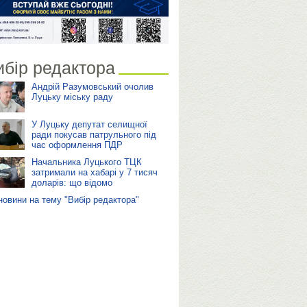
ибір редактора
Андрій Разумовський очолив
Луцьку міську раду
У Луцьку депутат селищної
ради покусав патрульного під
час оформлення ПДР
Начальника Луцького ТЦК
затримали на хабарі у 7 тисяч
доларів: що відомо
 новини на тему "Вибір редактора"