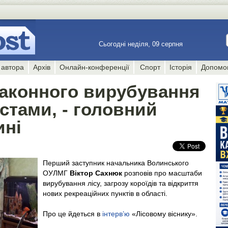
Сьогодні неділя, 09 серпня
 автора
Архів
Онлайн-конференції
Спорт
Історія
Допомо
аконного вирубування
істами, - головний
ині
Перший заступник начальника Волинського
ОУЛМГ
Віктор Сахнюк
розповів про масштаби
вирубування лісу, загрозу короїдів та відкриття
нових рекреаційних пунктів в області.
Про це йдеться в
інтерв’ю
«Лісовому віснику».