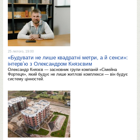
25 лютого, 19:00
«Будувати не лише квадратні метри, а й сенси»:
інтервʼю з Олександром Князєвим
Олександр Князєв — засновник групи компаній «Сімейна
Фортеця», який будує не лише житлові комплекси — він будує
систему цінностей.