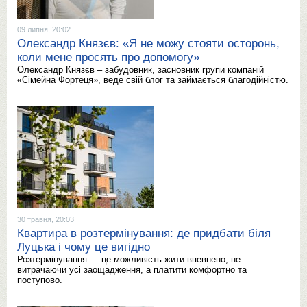
09 липня, 20:02
Олександр Князєв: «Я не можу стояти осторонь,
коли мене просять про допомогу»
Олександр Князєв – забудовник, засновник групи компаній
«Сімейна Фортеця», веде свій блог та займається благодійністю.
30 травня, 20:03
Квартира в розтермінування: де придбати біля
Луцька і чому це вигідно
Розтермінування — це можливість жити впевнено, не
витрачаючи усі заощадження, а платити комфортно та
поступово.