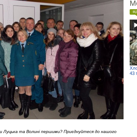
М
ві
Хло
43 
ни Луцька та Волині першими? Приєднуйтеся до нашого