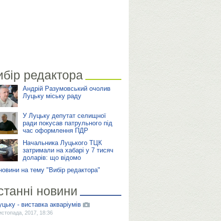
ибір редактора
Андрій Разумовський очолив
Луцьку міську раду
У Луцьку депутат селищної
ради покусав патрульного під
час оформлення ПДР
Начальника Луцького ТЦК
затримали на хабарі у 7 тисяч
доларів: що відомо
 новини на тему "Вибір редактора"
станні новини
уцьку - виставка акваріумів
истопада, 2017, 18:36