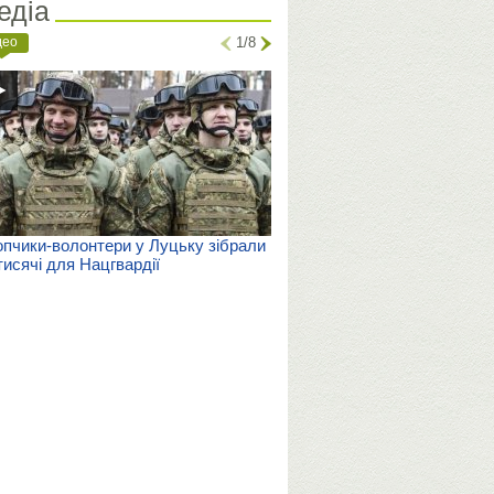
едіа
део
1/8
пчики-волонтери у Луцьку зібрали
тисячі для Нацгвардії