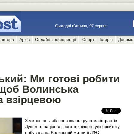
Сьогодні п'ятниця, 07 серпня
 автора
Архів
Онлайн-конференції
Спорт
Історія
Допомо
ький: Ми готові робити
 щоб Волинська
а взірцевою
З метою поглиблення знань група магістрантів
Луцького національного технічного університету
побувала на Волинській митниці ДФС.