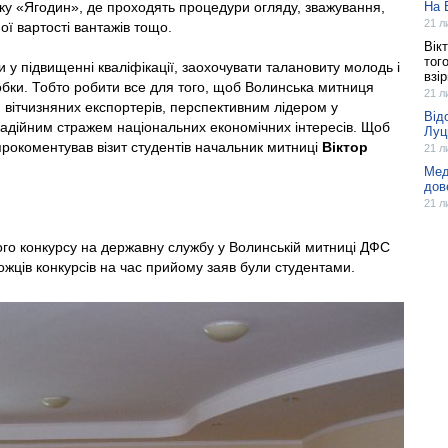
ку «Ягодин», де проходять процедури огляду, зважування,
На 
21 л
ої вартості вантажів тощо.
Вік
тог
и у підвищенні кваліфікації, заохочувати талановиту молодь і
взі
обки. Тобто робити все для того, щоб Волинська митниця
21 л
ітчизняних експортерів, перспективним лідером у
Від
надійним стражем національних економічних інтересів. Щоб
Луц
 прокоментував візит студентів начальник митниці
Віктор
21 л
Мед
дов
21 л
ого конкурсу на державну службу у Волинській митниці ДФС
ожців конкурсів на час прийому заяв були студентами.