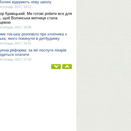
Волині відкриють нову школу
истопада, 2017, 18:12
тор Кривіцький: Ми готові робити все для
о, щоб Волинська митниця стала
рцевою
истопада, 2017, 18:05
оме ток-шоу розповіло про хлопчика з
ька, якого покинули в дитбудинку
истопада, 2017, 18:01
ична реформа: за які послуги лікарів
едеться платити
истопада, 2017, 17:40