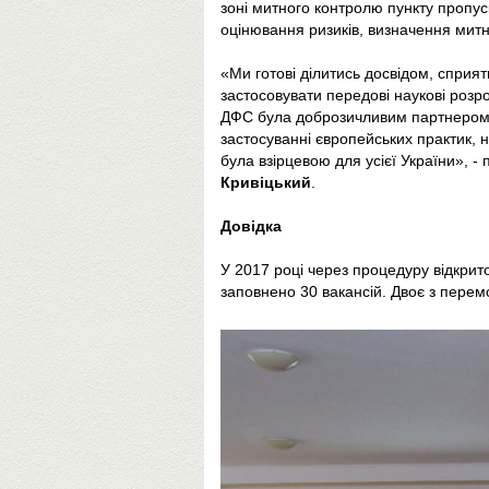
зоні митного контролю пункту пропус
оцінювання ризиків, визначення митн
«Ми готові ділитись досвідом, сприят
застосовувати передові наукові розр
ДФС була доброзичливим партнером в
застосуванні європейських практик, 
була взірцевою для усієї України», -
Кривіцький
.
Довідка
У 2017 році через процедуру відкрит
заповнено 30 вакансій. Двоє з перем