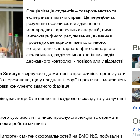
Спеціалізація студентів – товарознавство та
експертиза в митній справі. Це передбачає
розуміння особливостей здійснення
міжнародних торгівельних операцій, вимог
митно-тарифного регулювання, вивчення
процедур санітарно-епідеміологічного,
В
ветеринарно-санітарного, фіто санітарного,
екологічного, радіологічного та інших видів
державного контролю, - повідомили у відомстві.
ія Хвищун
звернулася до митниці з пропозицією організувати
о переконана, що у поєднанні теорії і практики – можливість
овки конкуренто здатного фахівця.
ідчуває потребу в оновленні кадрового складу та у залученні
Усі
кого вузу змогли не лише прослухати лекцію та отримати
О
спекти роботи митників.
У Л
21 л
-імпортних митних формальностей на ВМО №5, побували в