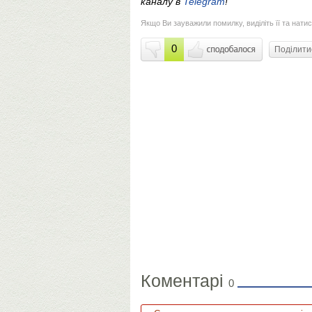
каналу в
Telegram
!
Якщо Ви зауважили помилку, виділіть її та натис
0
Поділит
Коментарі
0