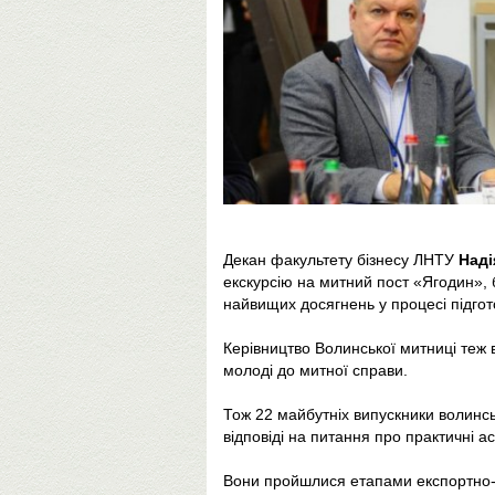
Декан факультету бізнесу ЛНТУ
Над
екскурсію на митний пост «Ягодин», б
найвищих досягнень у процесі підгот
Керівництво Волинської митниці теж в
молоді до митної справи.
Тож 22 майбутніх випускники волинсь
відповіді на питання про практичні а
Вони пройшлися етапами експортно