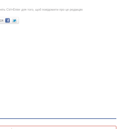
ніть Ctrl+Enter для того, щоб повідомити про це редакцію
ися