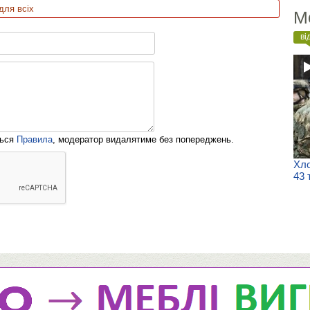
для всіх
М
ві
ться
Правила
, модератор видалятиме без попереджень.
Хло
43 