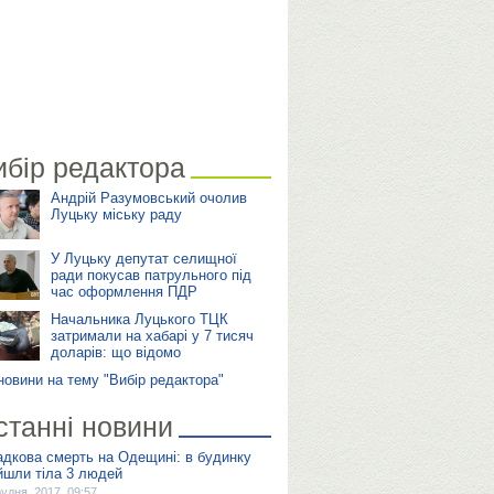
ибір редактора
Андрій Разумовський очолив
Луцьку міську раду
У Луцьку депутат селищної
ради покусав патрульного під
час оформлення ПДР
Начальника Луцького ТЦК
затримали на хабарі у 7 тисяч
доларів: що відомо
 новини на тему "Вибір редактора"
станні новини
адкова смерть на Одещині: в будинку
йшли тіла 3 людей
рудня, 2017, 09:57