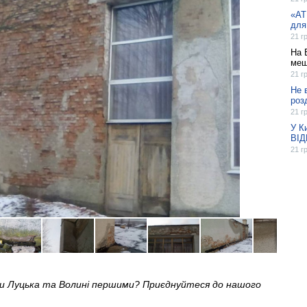
«АТ
для
21 г
На 
меш
21 г
Не 
роз
21 г
У К
ВІ
21 г
ни Луцька та Волині першими? Приєднуйтеся до нашого