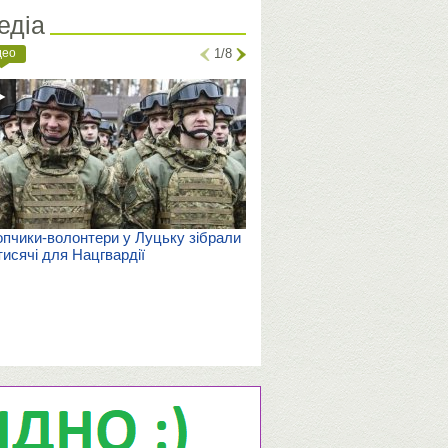
едіа
део
1/8
пчики-волонтери у Луцьку зібрали
тисячі для Нацгвардії