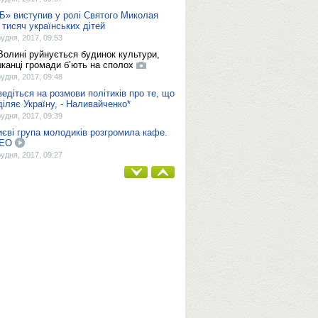
Б» виступив у ролі Святого Миколая
 тисяч українських дітей
рудня, 2017, 09:53
Волині руйнується будинок культури,
канці громади б’ють на сполох
рудня, 2017, 09:48
ведіться на розмови політиків про те, що
діляє Україну, - Наливайченко*
рудня, 2017, 09:39
иєві група молодиків розгромила кафе.
ДЕО
рудня, 2017, 09:27