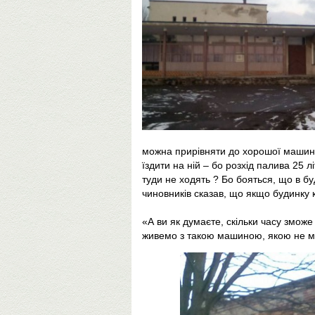
можна прирівняти до хорошої машини
їздити на ній – бо розхід палива 25 л
туди не ходять ? Бо бояться, що в бу
чиновників сказав, що якщо будинку 
«А ви як думаєте, скільки часу зможе
живемо з такою машиною, якою не мо