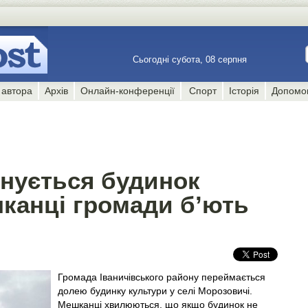
Сьогодні субота, 08 серпня
 автора
Архів
Онлайн-конференції
Спорт
Історія
Допомо
йнується будинок
шканці громади б’ють
Громада Іваничівського району переймається
долею будинку культури у селі Морозовичі.
Мешканці хвилюються, що якщо будинок не