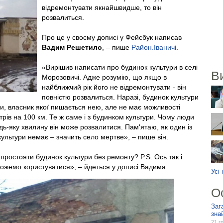
відремонтувати якнайшвидше, то він
розвалиться.
Про це у своєму дописі у Фейсбук написав
Вадим Решетило
, – пише
Район.Іваничі
.
«Вирішив написати про будинок культури в селі
В
Морозовичі. Адже розумію, що якщо в
найближчий рік його не відремонтувати - він
повністю розвалиться. Наразі, будинок культури
, власник якої пишається нею, але не має можливості
ітрів на 100 км. Те ж саме і з будинком культури. Чому люди
дь-яку хвилину він може розвалитися. Пам'ятаю, як один із
культури немає – значить село мертве», – пише він.
 простояти будинок культури без ремонту? P.S. Ось так і
жемо користуватися», – йдеться у дописі Вадима.
Усі
О
Заг
зна
21 г