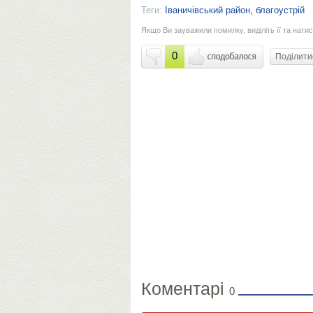
Теги:
Іваничівський район
,
благоустрій
Якщо Ви зауважили помилку, виділіть її та натис
0
Поділит
Коментарі
0