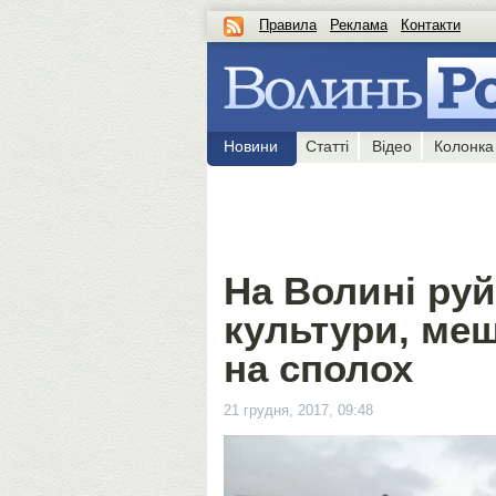
Правила
Реклама
Контакти
Новини
Статті
Відео
Колонка
На Волині ру
культури, ме
на сполох
21 грудня, 2017, 09:48