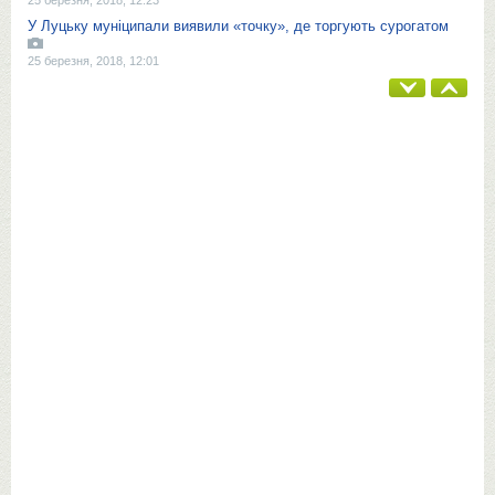
25 березня, 2018, 12:23
У Луцьку муніципали виявили «точку», де торгують сурогатом
25 березня, 2018, 12:01