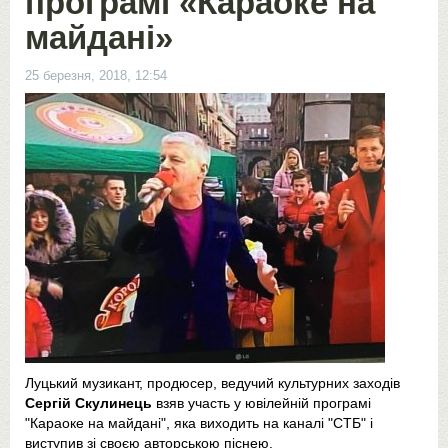
програмі «Караоке на
майдані»
25 березня, 2018, 12:54
Луцький музикант, продюсер, ведучий культурних заходів
Сергій Скулинець
взяв участь у ювілейній програмі
"Караоке на майдані", яка виходить на каналі "СТБ" і
виступив зі своєю авторською піснею.