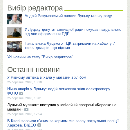
Вибір редактора
Андрій Разумовський очолив Луцьку міську раду
У Луцьку депутат селищної ради покусав патрульного
під час оформлення ПДР
Начальника Луцького ТЦК затримали на хабарі у 7
тисяч доларів: що відомо
Усі новини на тему "Вибір редактора"
Останні новини
У Рівному автівка в'їхала у магазин з хлібом
25 березня, 2018, 13:18
Нічна аварія у Луцьку: водій легковика збив електроопору.
ФОТО
25 березня, 2018, 13:01
Луцький музикант виступив у ювілейній програмі «Караоке на
майдані»
25 березня, 2018, 12:54
В Києві зловили п'яним за кермом екс-главу патрульної поліції
Харкова. ВІДЕО