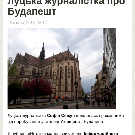
луцька журналістка про
Будапешт
26 квітня, 2018, 18:12
Луцька журналістка
Софія Січкун
поділилась враженнями
від перебування у столиці Угорщини - Будапешті.
У рубриці «Нотатки мандрівника» для
Інформаційного