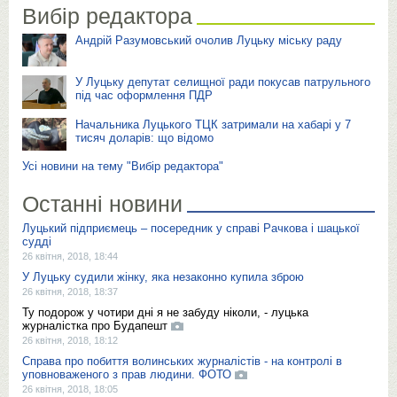
Вибір редактора
Андрій Разумовський очолив Луцьку міську раду
У Луцьку депутат селищної ради покусав патрульного
під час оформлення ПДР
Начальника Луцького ТЦК затримали на хабарі у 7
тисяч доларів: що відомо
Усі новини на тему "Вибір редактора"
Останні новини
Луцький підприємець – посередник у справі Рачкова і шацької
судді
26 квітня, 2018, 18:44
У Луцьку судили жінку, яка незаконно купила зброю
26 квітня, 2018, 18:37
Ту подорож у чотири дні я не забуду ніколи, - луцька
журналістка про Будапешт
26 квітня, 2018, 18:12
Справа про побиття волинських журналістів - на контролі в
уповноваженого з прав людини. ФОТО
26 квітня, 2018, 18:05