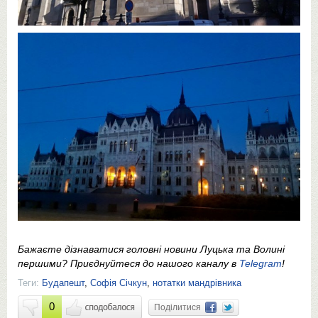
Бажаєте дізнаватися головні новини Луцька та Волині
першими? Приєднуйтеся до нашого каналу в
Telegram
!
Теги:
Будапешт
,
Софія Січкун
,
нотатки мандрівника
0
Поділитися