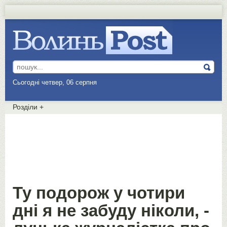
Сьогодні четвер, 06 серпня
Розділи
+
Ту подорож у чотири
дні я не забуду ніколи, -