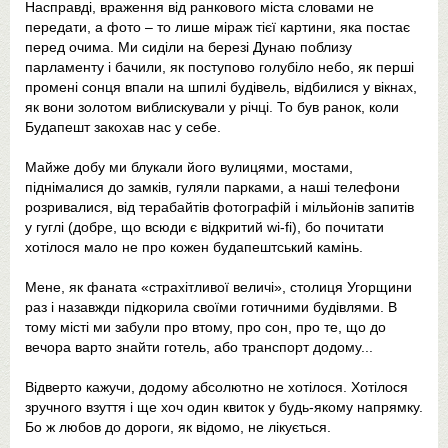
Насправді, враження від ранкового міста словами не
передати, а фото – то лише міраж тієї картини, яка постає
перед очима. Ми сиділи на березі Дунаю поблизу
парламенту і бачили, як поступово голубіло небо, як перші
промені сонця впали на шпилі будівель, відбилися у вікнах,
як вони золотом виблискували у річці. То був ранок, коли
Будапешт закохав нас у себе.
Майже добу ми блукали його вулицями, мостами,
піднімалися до замків, гуляли парками, а наші телефони
розривалися, від терабайтів фотографій і мільйонів запитів
у гуглі (добре, що всюди є відкритий wi-fi), бо почитати
хотілося мало не про кожен будапештський камінь.
Мене, як фаната «страхітливої величі», столиця Угорщини
раз і назавжди підкорила своїми готичними будівлями. В
тому місті ми забули про втому, про сон, про те, що до
вечора варто знайти готель, або транспорт додому...
Відверто кажучи, додому абсолютно не хотілося. Хотілося
зручного взуття і ще хоч один квиток у будь-якому напрямку.
Бо ж любов до дороги, як відомо, не лікується.