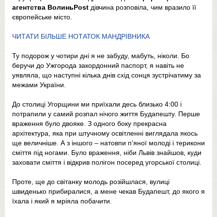
агентства ВолиньPost
дівчина розповіла, чим вразило її
європейське місто.
ЧИТАТИ БІЛЬШЕ НОТАТОК МАНДРІВНИКА
Ту подорож у чотири дні я не забуду, мабуть, ніколи. Бо
беручи до Ужгорода закордонний паспорт, я навіть не
уявляла, що наступні кілька днів схід сонця зустрічатиму за
межами України.
До столиці Угорщини ми приїхали десь близько 4:00 і
потрапили у самий розпал нічого життя Будапешту. Перше
враження було двояке. З одного боку прекрасна
архітектура, яка при штучному освітленні виглядала якось
ще величніше. А з іншого – натовпи п’яної молоді і терикони
сміття під ногами. Було враження, ніби Львів знайшов, куди
заховати сміття і відкрив полігон посеред угорської столиці.
Проте, ще до світанку молодь розійшлася, вулиці
швиденько прибиралися, а мене чекав Будапешт, до якого я
їхала і який я мріяла побачити.