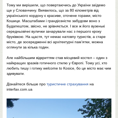
Тому ми вирішили, що повертаючись до України заїдемо
ще у Словаччину. Виявилось, що за 80 кілометрів від
українського кордону є красиве, оточене горами, місто
Кошице. Масштабами і грандіозністю забудови воно з
Будапештом, звісно, не зрівняється. І все ж його вузенькі
середньовічні вулички зачарували нас з першого кроку
бруківкою. На щастя, тут немає натовпу туристів, а старе
місто, де зосередженні всі архітектурні пам’ятки, можна
оглянути за кілька годин.
Але найбільшим відкриттям став місцевий костел – один з
найкращих зразків готичного стилю у Європі. Тому усі, хто
любить тишу і готику welcome to Kosice, бо це місто має чим
здивувати.
Дізнайтеся більше про
туристичне страхування
на
interfax.com.ua