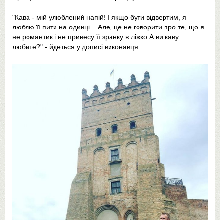
"Кава - мій улюблений напій! І якщо бути відвертим, я
люблю її пити на одинці... Але, це не говорити про те, що я
не романтик і не принесу її зранку в ліжко А ви каву
любите?" - йдеться у дописі виконавця.