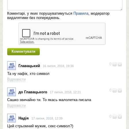
Коментарі, у яких порушуватимуться
Правила
, модератор
видалятиме без попереджень.
0
Главацький
16 липня, 2018, 19:36
Та ну нафік, хто символ
Відповісти
0
до Главацького
17 липня, 2018, 12:21
Сашко звичайно ти. То якась малолетка писала
Відповісти
0
Надія
17 липня, 2018, 12:39
Цей стрьомний мужик, секс-символ?)