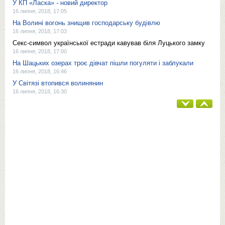
У КП «Ласка» - новий директор
16 липня, 2018, 17:05
На Волині вогонь знищив господарську будівлю
16 липня, 2018, 17:03
Секс-символ української естради кавував біля Луцького замку
16 липня, 2018, 17:00
На Шацьких озерах троє дівчат пішли погуляти і заблукали
16 липня, 2018, 16:46
У Світязі втопився волинянин
16 липня, 2018, 16:30