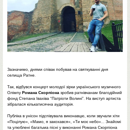
Зазначимо, днями співак побував на святкуванні дня
селища Ратне.
Так, відбувся концерт молодої зірки українського музичного
Олімпу
Романа Скорпіона
зробив ратнівчанам благодійний
фонд Степана Івахіва “Патріоти Волині”. На виступ артиста
зібралася кількатисячна аудиторія.
Публіка в унісон підспівувала виконавцю, коли звучали хіти
«Поцілую», «Мамо, я закохався», «Ти моє небо»... Знайомі
та улюблені багатьма пісні у виконанні Романа Скорпіона