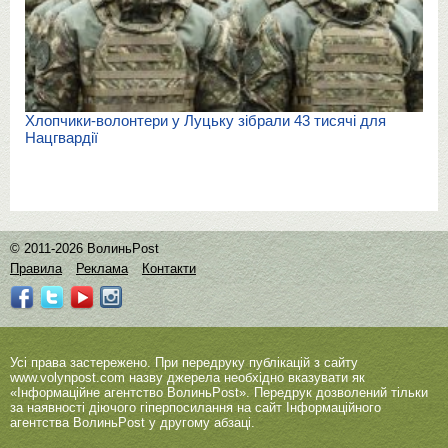
Хлопчики-волонтери у Луцьку зібрали 43 тисячі для
Нацгвардії
© 2011-2026 ВолиньPost
Правила
Реклама
Контакти
Усі права застережено. При передруку публікацій з сайту
www.volynpost.com
назву джерела необхідно вказувати як
«Інформаційне агентство ВолиньPost». Передрук дозволений тільки
за наявності діючого гіперпосилання на сайт Інформаційного
агентства ВолиньPost у другому абзаці.