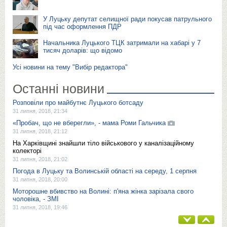
У Луцьку депутат селищної ради покусав патрульного
під час оформлення ПДР
Начальника Луцького ТЦК затримали на хабарі у 7
тисяч доларів: що відомо
Усі новини на тему "Вибір редактора"
Останні новини
Розповіли про майбутнє Луцького ботсаду
31 липня, 2018, 21:34
«Пробач, що не вберегли», - мама Роми Гальчика
31 липня, 2018, 21:12
На Харківщині знайшли тіло військового у каналізаційному
колекторі
31 липня, 2018, 21:02
Погода в Луцьку та Волинській області на середу, 1 серпня
31 липня, 2018, 20:00
Моторошне вбивство на Волині: п'яна жінка зарізала свого
чоловіка, - ЗМІ
31 липня, 2018, 19:46