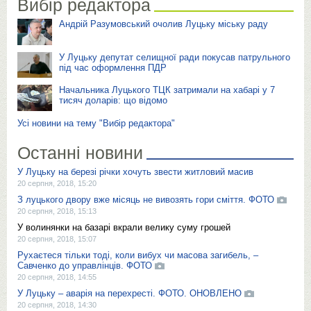
Вибір редактора
Андрій Разумовський очолив Луцьку міську раду
У Луцьку депутат селищної ради покусав патрульного
під час оформлення ПДР
Начальника Луцького ТЦК затримали на хабарі у 7
тисяч доларів: що відомо
Усі новини на тему "Вибір редактора"
Останні новини
У Луцьку на березі річки хочуть звести житловий масив
20 серпня, 2018, 15:20
З луцького двору вже місяць не вивозять гори сміття. ФОТО
20 серпня, 2018, 15:13
У волинянки на базарі вкрали велику суму грошей
20 серпня, 2018, 15:07
Рухаєтеся тільки тоді, коли вибух чи масова загибель, –
Савченко до управлінців. ФОТО
20 серпня, 2018, 14:55
У Луцьку – аварія на перехресті. ФОТО. ОНОВЛЕНО
20 серпня, 2018, 14:30