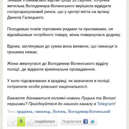
Знявши з банківської картки гроші 18 серпня, 55-річна
жителька Володимира-Волинського вирішила відвідати
госпрозрахунковий ринок, що у центрі міста на вулиці
Данила Галицького.
Походивши поміж торговими рядами та прилавками, не
віднайшовши потрібного товару, жінка повернулася додому.
Вдома, заглянувши до сумки,вона виявили, що гаманця із
грошима немає.
Жінка звернулася до Володимир-Волинського відділу
поліції, де відкрили кримінальне провадження.
У коло підозрюваних в крадіжці, як зазначили в поліції,
потрапили особи ромської національності.
Бажаєте дізнаватися головні новини Луцька та Волині
першими? Приєднуйтеся до нашого каналу в
Telegram
!
Теги:
крадіжка
,
гаманець
,
Волинь
,
Володимир-Волинський
0
Поділитися